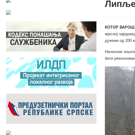
Липље
КОТОР ВАРОШ,
мјесној заједни
дужини од 200 м
Начелник општин
бити реализован