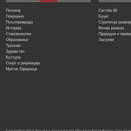
Положај
Систем 48
Површина
Буџет
Пољопривреда
Стратегија разво
Историја
Визија развоја
Становништво
Природни и привр
Образовање
Захтјеви
Туризам
Здравство
Култура
Спорт и рекреација
Мјесне Заједнице