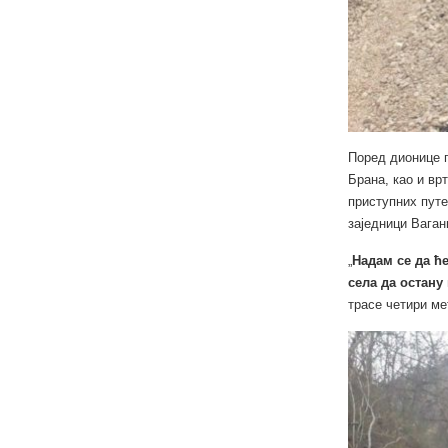
Поред дионице 
Брана, као и вр
приступних пут
заједници Ваган
„
Надам се да ћ
села да остану
трасе четири ме