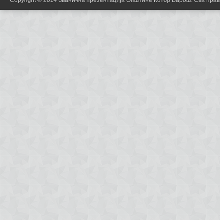
Copyright © 2014 Званична презентација Општине Котор Варош. Сва пра