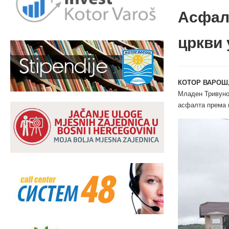
Асфал
цркви 
КОТОР ВАРОШ,
Младен Тривунов
асфалта према ц