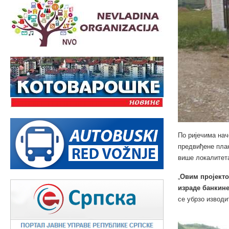
По ријечима нач
предвиђене план
више локалитет
„
Овим пројекто
израде банкине
се убрзо изводи