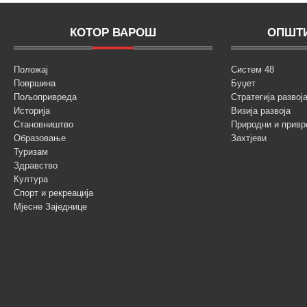
КОТОР ВАРОШ
ОПШТИ
Положај
Систем 48
Површина
Буџет
Пољопривреда
Стратегија разво
Историја
Визија развоја
Становништво
Природни и привр
Образовање
Захтјеви
Туризам
Здравство
Култура
Спорт и рекреација
Мјесне Заједнице