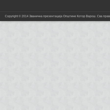
Copyright © 2014 Званична презентација Општине Котор Варош. Сва пра