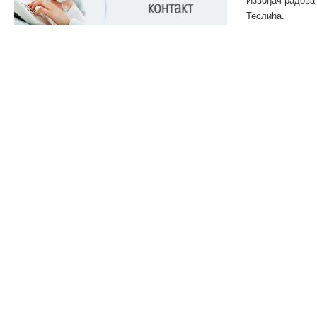
Извођач радова 
Теслића.