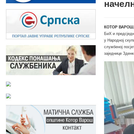
начел
КОТОР ВАРОШ,
БиХ и предсједн
у Народној скуп
службеној посје
заједнице Зден