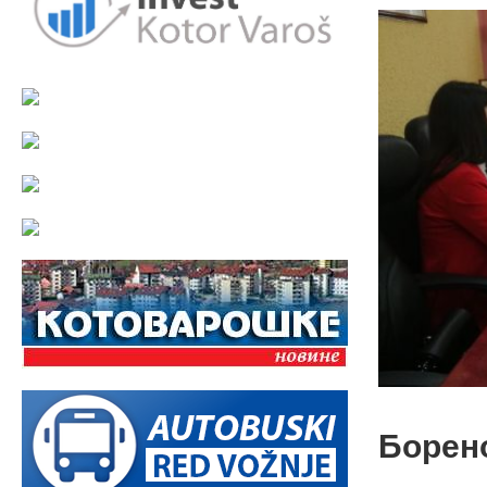
Борено