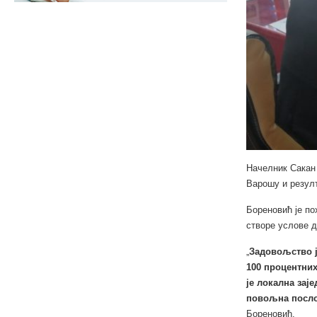
Начелник Сакан 
Варошу и резулт
Бореновић је по
створе услове д
„
Задовољство ј
100 процентних
је локална зај
повољна послов
Бореновић.