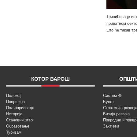
Тривићева је ис
приватном секто
што ће такав тр
КОТОР ВАРОШ
ОПШТИ
Положај
Систем 48
Површина
Буџет
Пољопривреда
Стратегија разво
Историја
Визија развоја
Становништво
Природни и привр
Образовање
Захтјеви
Туризам