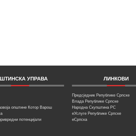
ШТИНСКА УПРАВА
ЛИНКОВИ
Предсједник Републике Српске
Влада Републике Српске
азвоја општине Котор Варош
Народна Скупштина РС
ја
еУслуге Републике Српске
привредни потенцијали
еСрпска