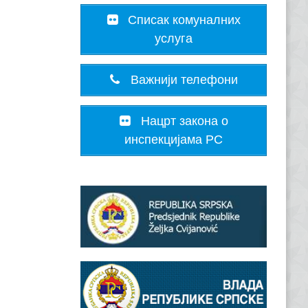
Списак комуналних
услуга
Важнији телефони
Нацрт закона о
инспекцијама РС