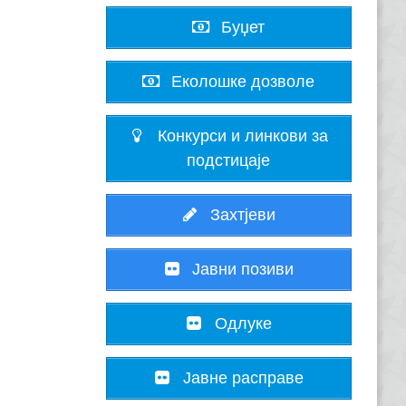
Буџет
Еколошке дозволе
Конкурси и линкови за
подстицаје
Захтјеви
Јавни позиви
Одлуке
Јавне расправе