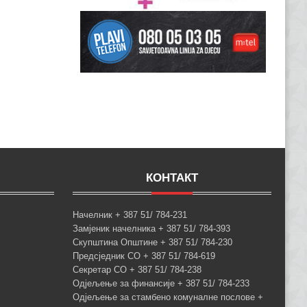
КОНТАКТ
Начелник + 387 51/ 784-231
Замјеник начелника + 387 51/ 784-393
Скупштина Општине + 387 51/ 784-230
Предсједник СО + 387 51/ 784-619
Секретар СО + 387 51/ 784-238
Одјељење за финансије + 387 51/ 784-233
Одјељење за стамбено комуналне послове +