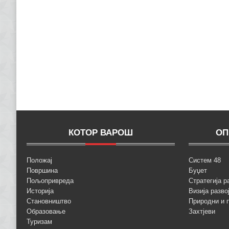
КОТОР ВАРОШ
ОП
Положај
Систем 48
Површина
Буџет
Пољопривреда
Стратегија р
Историја
Визија разво
Становништво
Природни и 
Образовање
Захтјеви
Туризам