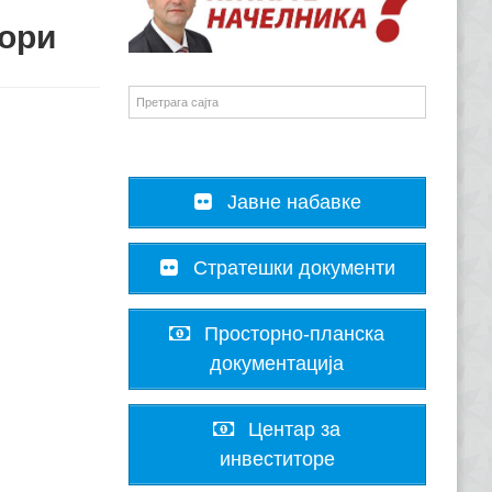
тори
Јавне набавке
Стратешки документи
Просторно-планска
документација
Центар за
инвеститоре