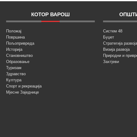
КОТОР ВАРОШ
ОПШТИ
Положај
Систем 48
Површина
Буџет
Пољопривреда
Стратегија разво
Историја
Визија развоја
Становништво
Природни и привр
Образовање
Захтјеви
Туризам
Здравство
Култура
Спорт и рекреација
Мјесне Заједнице