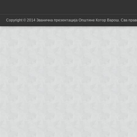
Copyright © 2014 Званична презентација Општине Котор Варош. Сва пра