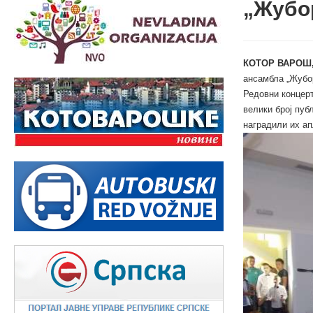
„Жубо
КОТОР ВАРОШ, 
ансамбла „Жубор
Редовни концер
велики број пуб
наградили их ап