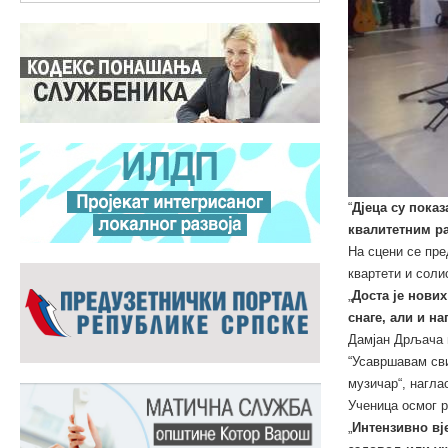
“
Дјеца су показ
квалитетним ра
На сцени се пре
квартети и соли
„
Доста је нови
снаге, али и н
Дамјан Дрљача и
“Усавршавам сви
музичар“, наглас
Ученица осмог р
„
Интензивно вј