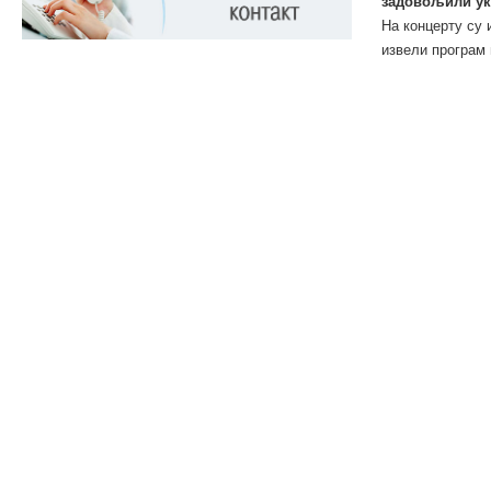
задовољили ук
На концерту су 
извели програм 