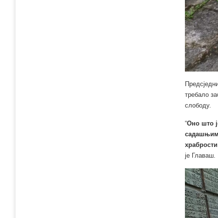
Предсједни
требало за
слободу.
“
Оно што ј
садашњим 
храбрости
је Главаш.