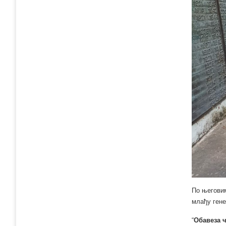
По његовим
млађу гене
“
Обавеза ч