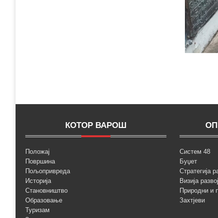
КОТОР ВАРОШ
ОП
Положај
Систем 48
Површина
Буџет
Пољопривреда
Стратегија р
Историја
Визија разво
Становништво
Природни и 
Образовање
Захтјеви
Туризам