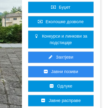
Буџет
Еколошке дозволе
Конкурси и линкови за
подстицаје
Захтјеви
Јавни позиви
Одлуке
Јавне расправе