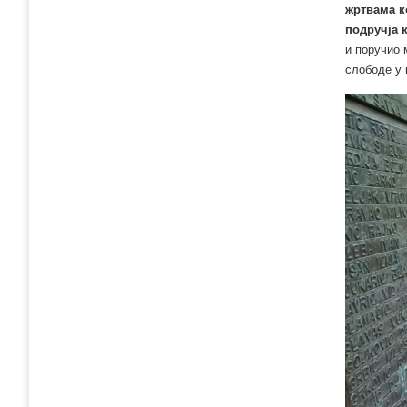
жртвама к
подручја 
и поручио 
слободе у 