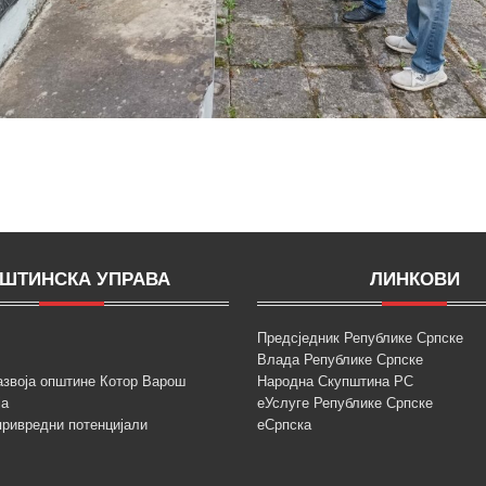
ШТИНСКА УПРАВА
ЛИНКОВИ
Предсједник Републике Српске
Влада Републике Српске
азвоја општине Котор Варош
Народна Скупштина РС
ја
еУслуге Републике Српске
привредни потенцијали
еСрпска