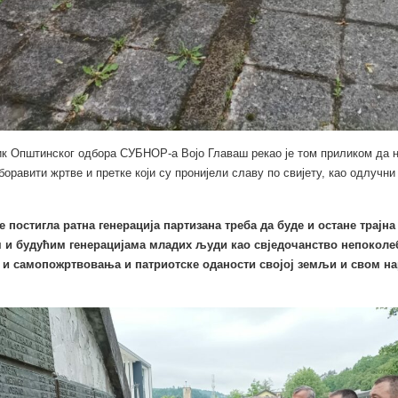
к Општинског одбора СУБНОР-а Војо Главаш рекао је том приликом да н
боравити жртве и претке који су пронијели славу по свијету, као одлучни
е постигла ратна генерација партизана треба да буде и остане трајн
и будућим генерацијама младих људи као свједочанство непокол
 и самопожртвовања и патриотске оданости својој земљи и свом н