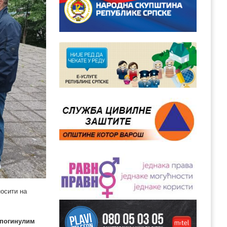
осити на
 погинулим