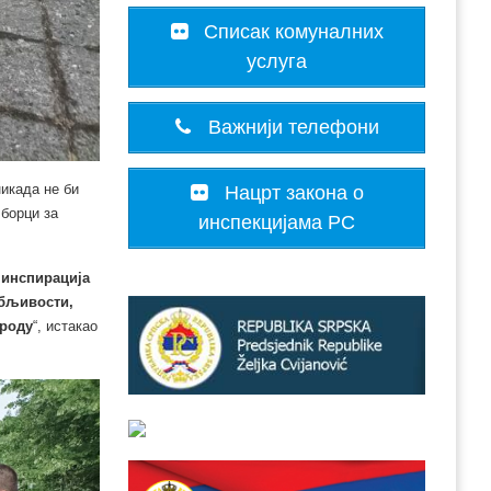
Списак комуналних
услуга
Важнији телефони
икада не би
Нацрт закона о
 борци за
инспекцијама РС
а инспирација
ебљивости,
ароду
“, истакао