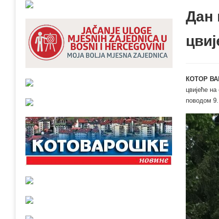
Дан
цвиј
КОТОР ВА
цвијеће на
поводом 9.