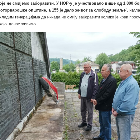
оје не смијемо заборавити. У НОР-у је учествовало више од 1.000 бо
которварошке општине, а 155 је дало живот за слободу земље
“, нагл
младим генерацијама да никада не смију заборавити колико је крви прос
којој данас живимо.