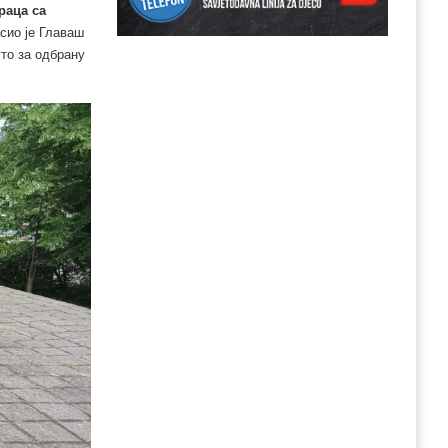
раца са
асио је Главаш
уто за одбрану