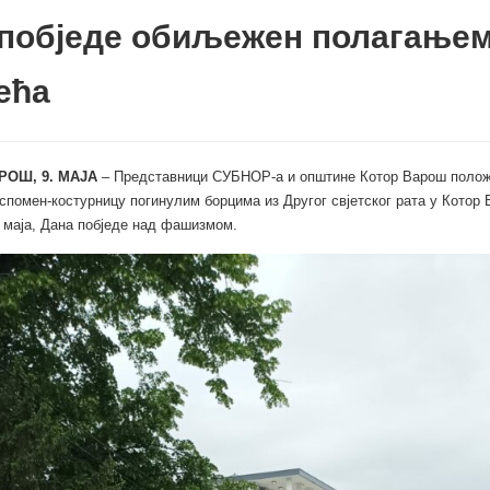
 побједе обиљежен полагање
ећа
РОШ, 9. МАЈА
– Представници СУБНОР-а и општине Котор Варош полож
 спомен-костурницу погинулим борцима из Другог свјетског рата у Котор
 маја, Дана побједе над фашизмом.