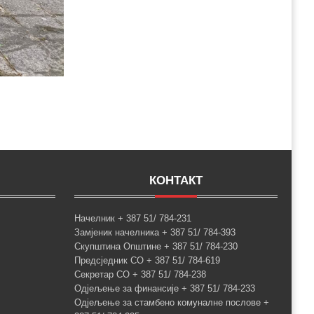
КОНТАКТ
Начелник + 387 51/ 784-231
Замјеник начелника + 387 51/ 784-393
Скупштина Општине + 387 51/ 784-230
Предсједник СО + 387 51/ 784-619
Секретар СО + 387 51/ 784-238
Одјељење за финансије + 387 51/ 784-233
Одјељење за стамбено комуналне послове +