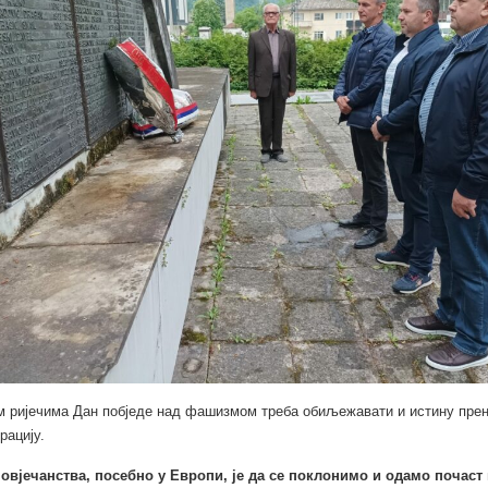
 ријечима Дан побједе над фашизмом треба обиљежавати и истину прен
рацију.
овјечанства, посебно у Европи, је да се поклонимо и одамо почаст