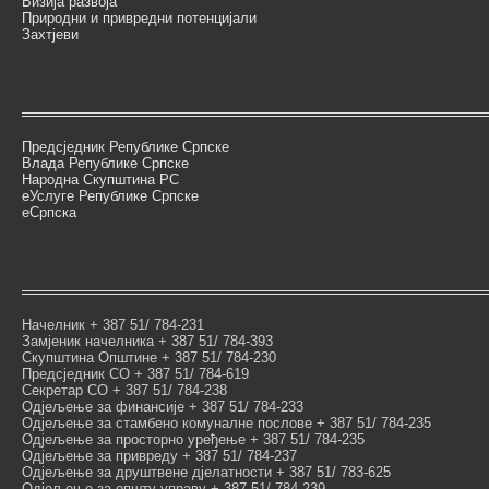
Визија развоја
Природни и привредни потенцијали
Захтјеви
Предсједник Републике Српске
Влада Републике Српске
Народна Скупштина РС
еУслуге Републике Српске
еСрпска
Начелник + 387 51/ 784-231
Замјеник начелника + 387 51/ 784-393
Скупштина Општине + 387 51/ 784-230
Предсједник СО + 387 51/ 784-619
Секретар СО + 387 51/ 784-238
Одјељење за финансије + 387 51/ 784-233
Одјељење за стамбено комуналне послове + 387 51/ 784-235
Одјељење за просторно уређење + 387 51/ 784-235
Одјељење за привреду + 387 51/ 784-237
Одјељење за друштвене дјелатности + 387 51/ 783-625
Одјељење за општу управу + 387 51/ 784-239