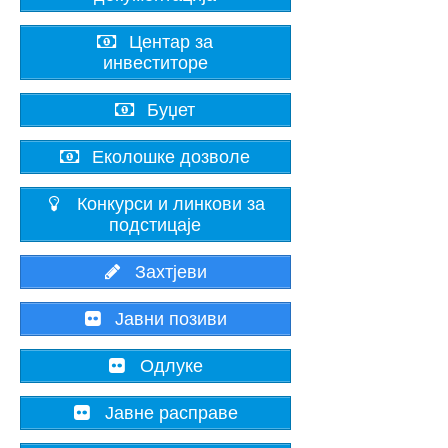
Центар за
инвеститоре
Буџет
Еколошке дозволе
Конкурси и линкови за
подстицаје
Захтјеви
Јавни позиви
Одлуке
Јавне расправе