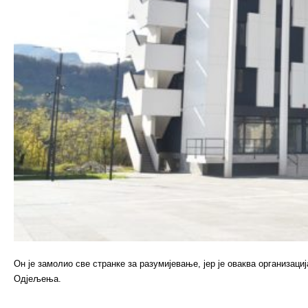
Он је замолио све странке за разумијевање, јер је оваква организац
Одјељења.