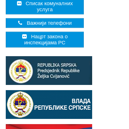
Списак комуналних
услуга
Важнији телефони
Нацрт закона о
инспекцијама РС