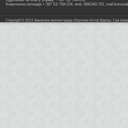
Kомунална полиција + 387 51/ 784-234, моб.:066/342-702, mail:komunal
Copyright © 2014 Званична презентација Општине Котор Варош. Сва пра