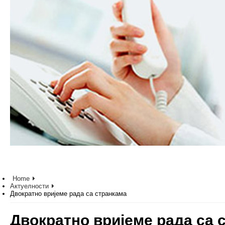
Home
Актуелности
Двократно вријеме рада са странкама
Двократно вријеме рада са 