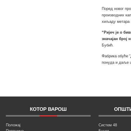
Поред новог про
производних кап
хиљаду метара 
“Ријеч је о би
значајан број 
Бубић.
Фабрика обуће 
понуда и даље 
КОТОР ВАРОШ
ОПШТИ
Положај
Систем 48
Површина
Буџет