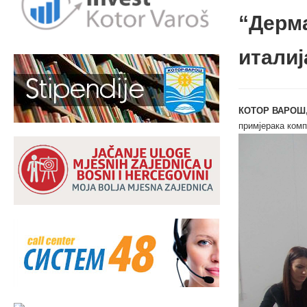
“Дерма
италиј
КОТОР ВАРОШ,
примјерака комп