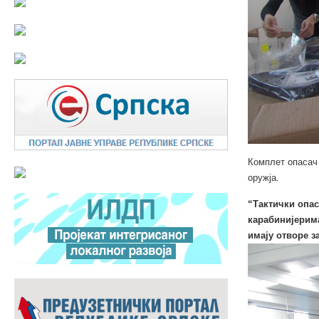
Комплет опасач 
оружја.
“Тактички опас
карабинијерима
имају отворе з