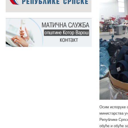
Осим испоруке о
министарства ун
Републике Српск
обуће и обуће з