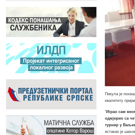
Пикула је похва
квалитету прија
“
Играо сам веом
одмјерио са че
турнир у Ваљев
истакао је шахо