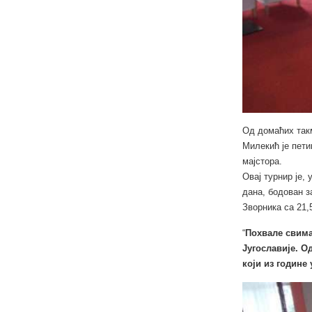
Од домаћих такм
Милекић је пети
мајстора.
Овај турнир је,
дана, бодован з
Зворника са 21,
“
Похвале свима 
Југославије. О
који из године