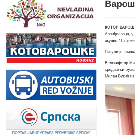
Варош
КОТОР ВАРОШ,
Аранђеловца, у 
окупио 41 такми
Пикули је припа
Велемајстор Мио
средишњи Бухолц
Милан Вукић из