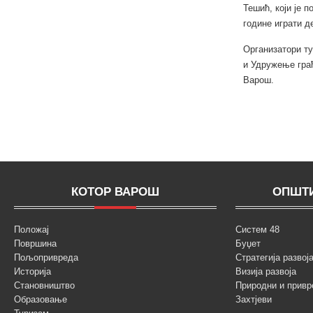
Тешић, који је 
године играти д
Организатори ту
и Удружење гра
Варош.
КОТОР ВАРОШ
ОПШТИ
Положај
Систем 48
Површина
Буџет
Пољопривреда
Стратегија разво
Историја
Визија развоја
Становништво
Природни и привр
Образовање
Захтјеви