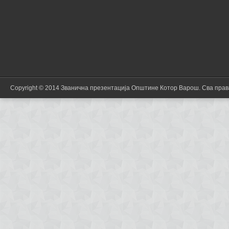
Copyright © 2014 Званична презентација Општине Котор Варош. Сва пра