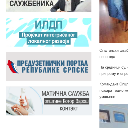
Општински штаб 
непогода.
На сједници су,
припрему и спр
Командант Општи
пожара тешко мо
умањене.