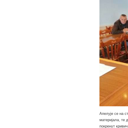
Апелује се на 
материјала, те 
покренут кривич