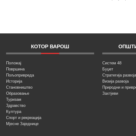
КОТОР ВАРОШ
ОПШТИ
Положај
Систем 48
Површина
Буџет
Пољопривреда
Стратегија разво
Историја
Визија развоја
Становништво
Природни и привр
Образовање
Захтјеви
Туризам
Здравство
Култура
Спорт и рекреација
Мјесне Заједнице