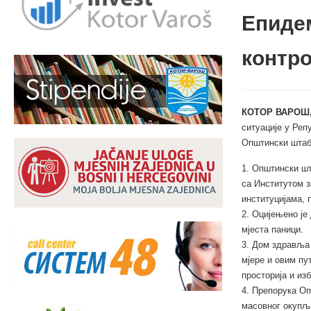
Епиде
контр
КОТОР ВАРОШ,
ситуације у Реп
Општински штаб 
1. Општински шт
са Институтом з
институцијама, 
2. Оцијењено је
мјеста паници.
3. Дом здравља 
мјере и овим пу
просторија и и
4. Препорука Оп
масовног окупља