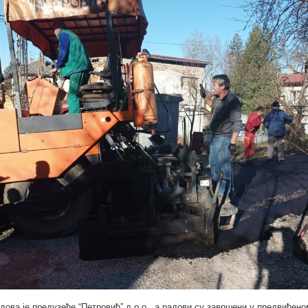
дова је предузеће “Петровић” д.о.о., а радови су завршени у предвиђено