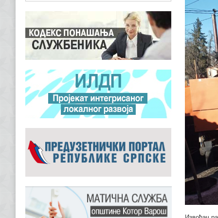
Извођач ра