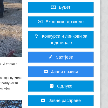
Буџет
Еколошке дозволе
Конкурси и линкови за
подстицаје
Захтјеви
тој улици и
Јавни позиви
а, које су биле
у потпуности
Одлуке
 Јосифа
Јавне расправе