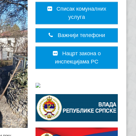
Списак комуналних
услуга
Важнији телефони
Нацрт закона о
инспекцијама РС
м року.