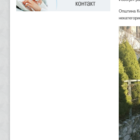
Општина Ко
некатегори