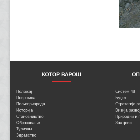
КОТОР ВАРОШ
ОП
Положај
Систем 48
Површина
Буџет
Пољопривреда
Стратегија р
Историја
Визија разво
Становништво
Природни и 
Образовање
Захтјеви
Туризам
Здравство