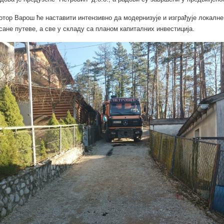
тор Варош ће наставити интензивно да модернизује и изграђује локалне
сане путеве, а све у складу са планом капиталних инвестиција.