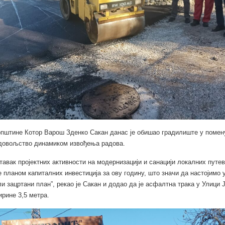
пштине Котор Варош Зденко Сакан данас је обишао градилиште у помену
адовољство динамиком извођења радова.
ставак пројектних активности на модернизацији и санацији локалних путев
 планом капиталних инвестиција за ову годину, што значи да настојимо 
и зацртани план”, рекао је Сакан и додао да је асфалтна трака у Улици
рине 3,5 метра.