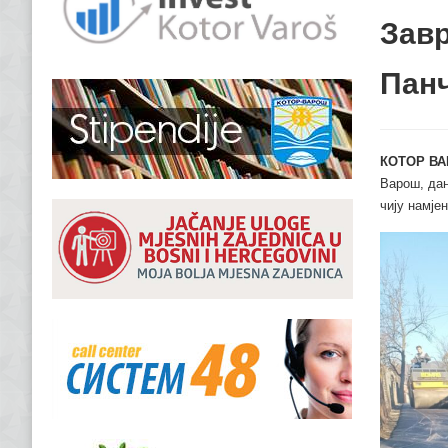
Завр
Пан
КОТОР ВА
Варош, дан
чију намје