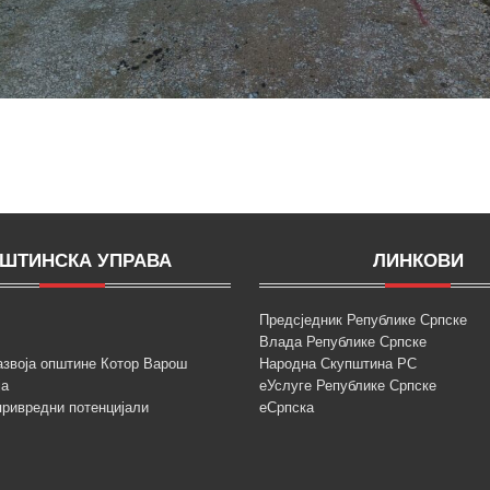
ШТИНСКА УПРАВА
ЛИНКОВИ
Предсједник Републике Српске
Влада Републике Српске
азвоја општине Котор Варош
Народна Скупштина РС
ја
еУслуге Републике Српске
привредни потенцијали
еСрпска