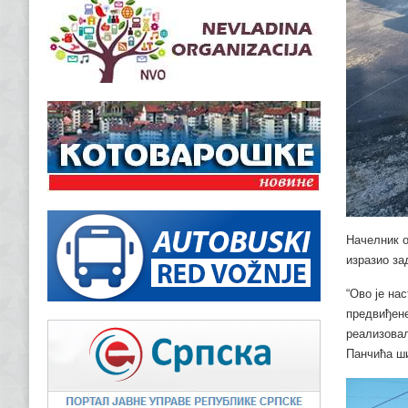
Начелник о
изразио з
“Ово је на
предвиђене
реализовал
Панчића ши