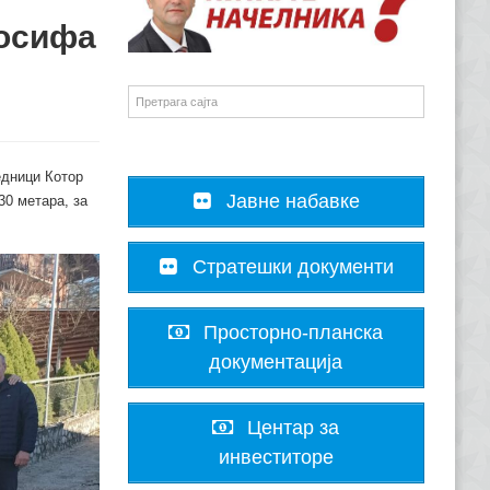
Јосифа
едници Котор
Јавне набавке
30 метара, за
Стратешки документи
Просторно-планска
документација
Центар за
инвеститоре