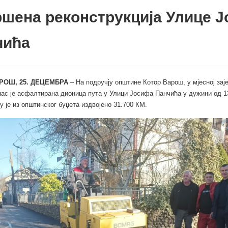
шена реконструкција Улице 
чића
РОШ, 25. ДЕЦЕМБРА
– На подручју општине Котор Варош, у мјесној зај
ас је асфалтирана дионица пута у Улици Јосифа Панчића у дужини од 1
ну је из општинског буџета издвојено 31.700 КМ.