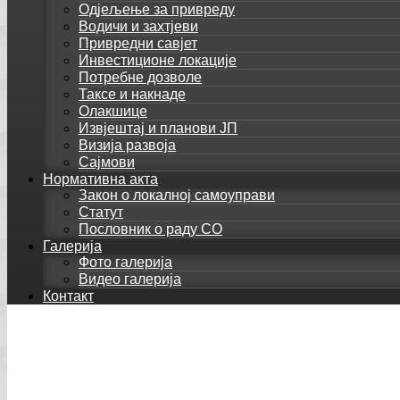
Одјељење за привреду
Водичи и захтјеви
Привредни савјет
Инвестиционе локације
Потребне дозволе
Таксе и накнаде
Олакшице
Извјештај и планови ЈП
Визија развоја
Сајмови
Нормативна акта
Закон о локалној самоуправи
Статут
Пословник о раду СО
Галерија
Фото галерија
Видео галерија
Контакт