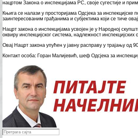
нацртом Закона о инспекцијама РС, своје сугестије и прим
Књига се налази у просторијама Одсјека за инспекцијске 
заинтересованим грађанима и субјектима који се тиче овај
Нацрт закона о инспекцијама усвојен је у Народној скупш
оквиру инспекцијског система, надлежност инспекцијских 
Овај Нацрт закона упућен у јавну расправу у трајању од 90
Контакт особа: Горан Малијевић, шеф Одсјека за инспекци