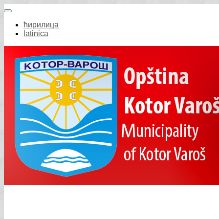
ћирилица
latinica