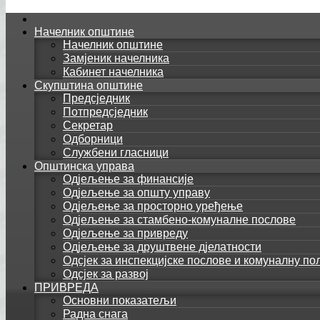
Начелник општине
Начелник општине
Замјеник начелника
Кабинет начелника
Скупштина општине
Предсједник
Потпредсједник
Секретар
Одборници
Службени гласници
Општинска управа
Одјељење за финансије
Одјељење за општу управу
Одјељење за просторно уређење
Одјељење за стамбено-комуналне послове
Одјељење за привреду
Одјељење за друштвене дјелатности
Одсјек за инспекцијске послове и комуналну по
Одсјек за развој
ПРИВРЕДА
Основни показатељи
Радна снага