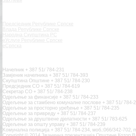
Захтјеви
Линкови
Предсједник Републике Српске
Влада Републике Српске
Народна Скупштина РС
еУслуге Републике Српске
еСрпска
Контакт
Начелник + 387 51/ 784-231
Замјеник начелника + 387 51/ 784-393
Скупштина Општине + 387 51/ 784-230
Предсједник СО + 387 51/ 784-619
Секретар СО + 387 51/ 784-238
Одјељење за финансије + 387 51/ 784-233
Одјељење за стамбено комуналне послове + 387 51/ 784-
Одјељење за просторно уређење + 387 51/ 784-235
Одјељење за привреду + 387 51/ 784-237
Одјељење за друштвене дјелатности + 387 51/ 783-625
Одјељење за општу управу + 387 51/ 784-239
Kомунална полиција + 387 51/ 784-234, моб.:066/342-702, m
Copyright © 2014 Званична презентација Општине Котор 