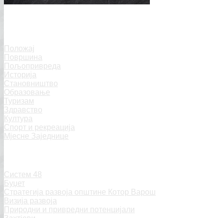
Котор Варош
Положај
Површина
Пољопривреда
Историја
Становништво
Образовање
Туризам
Здравство
Култура
Спорт и рекреација
Мјесне Заједнице
Општинска управа
Систем 48
Буџет
Стратегија развоја општине Котор Варош
Визија развоја
Природни и привредни потенцијали