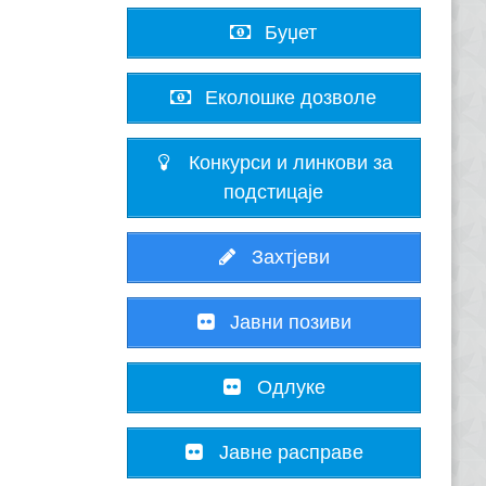
Буџет
Еколошке дозволе
Конкурси и линкови за
подстицаје
Захтјеви
Јавни позиви
Одлуке
Јавне расправе