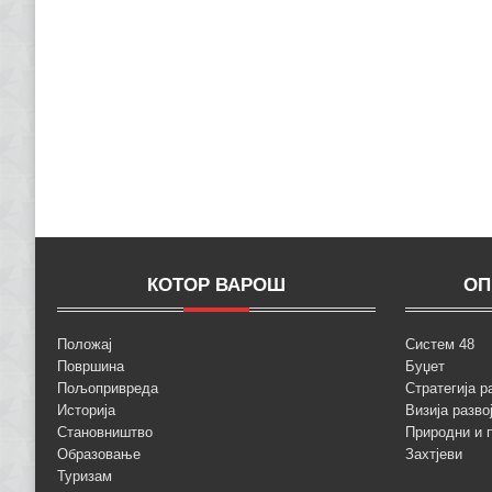
КОТОР ВАРОШ
ОП
Положај
Систем 48
Површина
Буџет
Пољопривреда
Стратегија р
Историја
Визија разво
Становништво
Природни и 
Образовање
Захтјеви
Туризам