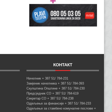
КОНТАКТ
Начелник + 387 51/ 784-231
Замјеник начелника + 387 51/ 784-393
Скупштина Општине + 387 51/ 784-230
Предсједник СО + 387 51/ 784-619
Секретар СО + 387 51/ 784-238
Одјељење за финансије + 387 51/ 784-233
Одјељење за стамбено комуналне послове +