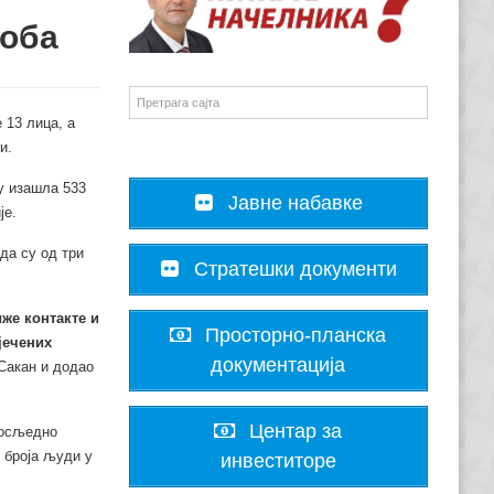
соба
 13 лица, а
и.
су изашла 533
Јавне набавке
је.
да су од три
Стратешки документи
иже контакте и
Просторно-планска
јечених
документација
 Сакан и додао
Центар за
досљедно
 броја људи у
инвеститоре