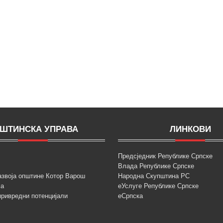
ШТИНСКА УПРАВА
ЛИНКОВИ
Предсједник Републике Српске
Влада Републике Српске
азвоја општине Котор Варош
Народна Скупштина РС
ја
еУслуге Републике Српске
привредни потенцијали
еСрпска