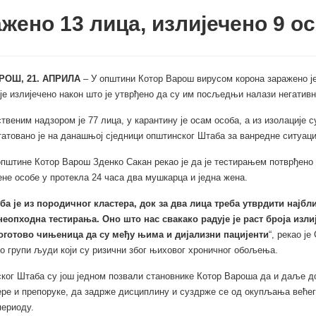
жено 13 лица, излијечено 9 о
РОШ, 21. АПРИЛА
– У општини Котор Варош вирусом корона заражено је
је излијечено након што је утврђено да су им посљедњи налази негативн
твеним надзором је 77 лица, у карантину је осам особа, а из изолације 
татовано је на данашњој сједници општинског Штаба за ванредне ситуаци
пштине Котор Варош Зденко Сакан рекао је да је тестирањем потврђено 
не особе у протекла 24 часа два мушкарца и једна жена.
ба је из породичног кластера, док за два лица треба утврдити најбл
неопходна тестирања. Оно што нас свакако радује је раст броја изли
поготово чињеница да су међу њима и дијализни пацијенти
“, рекао је
ч о групи људи који су ризични због њиховог хроничног обољења.
ког Штаба су још једном позвали становнике Котор Вароша да и даље 
ере и препоруке, да задрже дисциплину и суздрже се од окупљања већег
периоду.