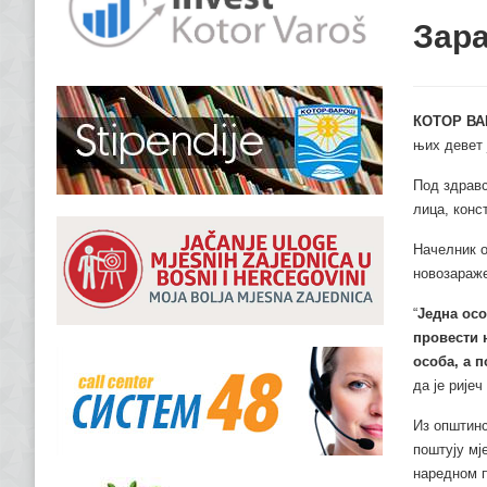
Зара
КОТОР ВА
њих девет 
Под здравс
лица, конс
Начелник о
новозараже
“
Једна осо
провести 
особа, а 
да је рије
Из општинс
поштују мј
наредном 