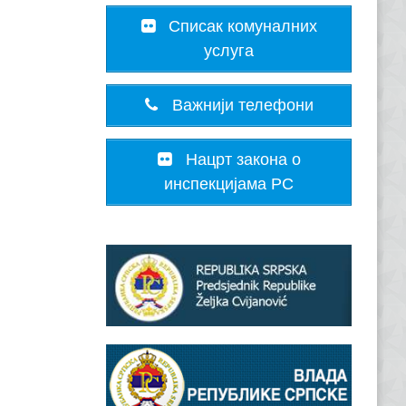
Списак комуналних
услуга
Важнији телефони
Нацрт закона о
инспекцијама РС