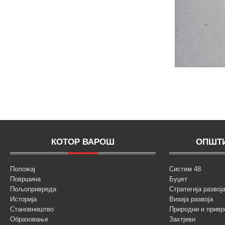
КОТОР ВАРОШ
ОПШТИ
Положај
Систем 48
Површина
Буџет
Пољопривреда
Стратегија разво
Историја
Визија развоја
Становништво
Природни и привр
Образовање
Захтјеви