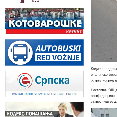
Кадифе, ледења
општинске Борач
острву испред д
Наставник ОШ „С
акције допринос
становништво да