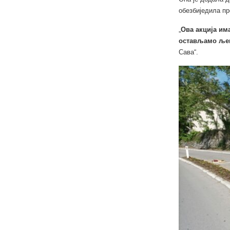
обезбиједила п
„
Ова акција им
остављамо љеп
Сава“.