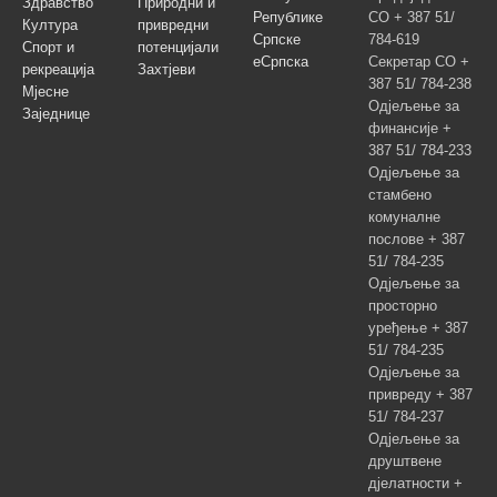
Здравство
Природни и
Републике
СО + 387 51/
Култура
привредни
Српске
784-619
Спорт и
потенцијали
еСрпска
Секретар СО +
рекреација
Захтјеви
387 51/ 784-238
Мјесне
Одјељење за
Заједнице
финансије +
387 51/ 784-233
Одјељење за
стамбено
комуналне
послове + 387
51/ 784-235
Одјељење за
просторно
уређење + 387
51/ 784-235
Одјељење за
привреду + 387
51/ 784-237
Одјељење за
друштвене
дјелатности +