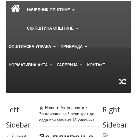
НАЧЕЛНИК ОПШТИНЕ
СКУПШТИНА ОПШТИНЕ
ОПШТИНСКА УПРАВА
ПРИВРЕДА
НОРМАТИВНА АКТА
ГАЛЕРИЈА
КОНТАКТ
Left
Right
Home
Актуелности
За пливање за Часни крст до
сада пријављено 18 учесника
Sidebar
Sidebar