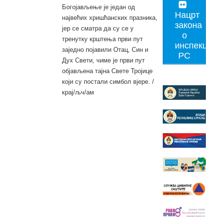
Богојављење је један од
Нацрт
највећих хришћанских празника,
закона
јер се сматра да су се у
о
тренутку крштења први пут
инспекциј
заједно појавили Отац, Син и
РС
Дух Свети, чиме је први пут
објављена тајна Свете Тројице
који су постали симбол вјере. /
крај/љч/ам