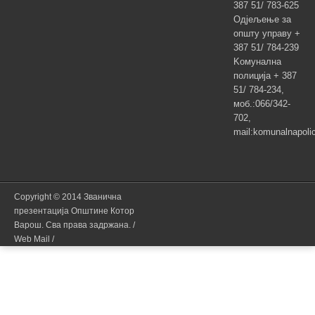
387 51/ 783-625
Одјељење за
општу управу +
387 51/ 784-239
Kомунална
полиција + 387
51/ 784-234,
моб.:066/342-
702,
mail:komunalnapoli
Copyright © 2014 Званична
презентација Општине Котор
Варош. Сва права задржана.
/
Web Mail /