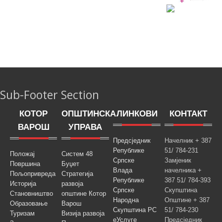
Sub-Footer Section
КОТОР
ОПШТИНСКА
ЛИНКОВИ
КОНТАКТ
ВАРОШ
УПРАВА
Предсједник
Начелник + 387
Републике
51/ 784-231
Положај
Систем 48
Српске
Замјеник
Површина
Буџет
Влада
начелника +
Пољопривреда
Стратегија
Републике
387 51/ 784-393
Историја
развоја
Српске
Скупштина
Становништво
општине Котор
Народна
Општине + 387
Образовање
Варош
Скупштина РС
51/ 784-230
Туризам
Визија развоја
еУслуге
Предсједник