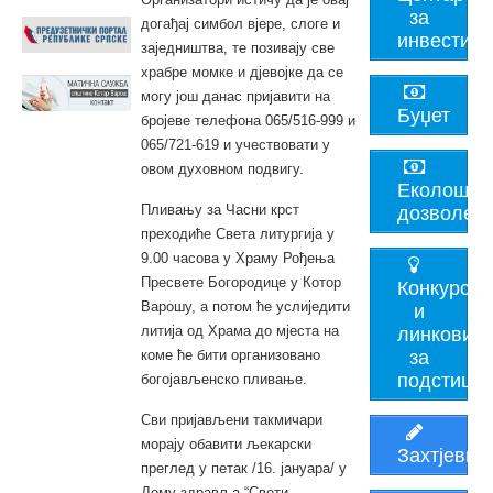
за
догађај симбол вјере, слоге и
инвестито
заједништва, те позивају све
храбре момке и дјевојке да се
могу још данас пријавити на
Буџет
бројеве телефона 065/516-999 и
065/721-619 и учествовати у
овом духовном подвигу.
Еколошке
Пливању за Часни крст
дозволе
преходиће Света литургија у
9.00 часова у Храму Рођења
Пресвете Богородице у Котор
Конкурси
Варошу, а потом ће услиједити
и
литија од Храма до мјеста на
линкови
коме ће бити организовано
за
подстицај
богојављенско пливање.
Сви пријављени такмичари
морају обавити љекарски
Захтјеви
преглед у петак /16. јануара/ у
Дому здравља “Свети