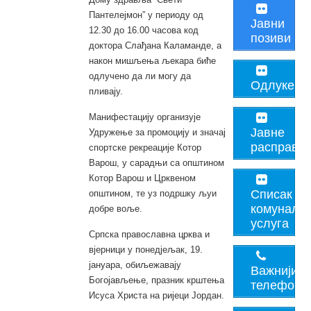
Пантелејмон” у периоду од
Јавни
12.30 до 16.00 часова код
позиви
доктора Слађана Каламанде, а
након мишљења љекара биће
одлучено да ли могу да
Одлуке
пливају.
Манифестацију организује
Јавне
Удружење за промоцију и значај
расправе
спортске рекреације Котор
Варош, у сарадњи са општином
Котор Варош и Црквеном
Списак
општином, те уз подршку љуи
комуналн
добре воље.
услуга
Српска православна црква и
вјерници у понедјељак, 19.
јануара, обиљежавају
Важнији
Богојављење, празник крштења
телефони
Исуса Христа на ријеци Јордан.