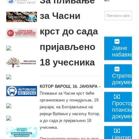
За пливање
за Часни
крст до сада
пријављено
Јавне
набавке
18 учесника
Стратешк
документ
КОТОР ВАРОШ, 16. ЈАНУАРА
–
Пливање за Часни крст биће
организовано у понедјељак, 19.
Просторно
јануара, на Богојављење на
планска
ријеци Врбањи у насељу Котор,
документа
а до сада је пријављено 18
учесника.
Центар
Организатори истичу да је овај