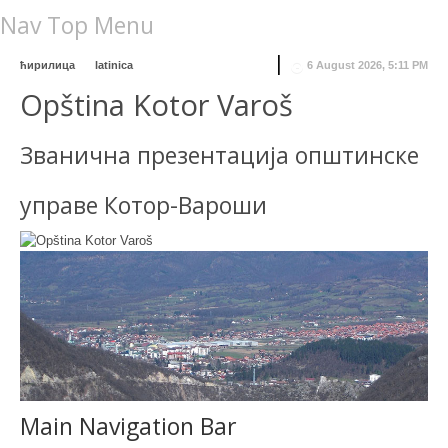
Nav Top Menu
ћирилица
latinica
6 August 2026, 5:11 PM
Opština Kotor Varoš
Званична презентација општинске
управе Котор-Вароши
Main Navigation Bar