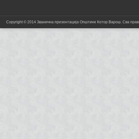
Copyright © 2014 Званична презентација Општине Котор Варош. Сва пра