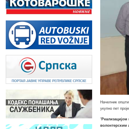
Начелник општин
укупно пет прој
“
Реализацијом 
волонтерским а