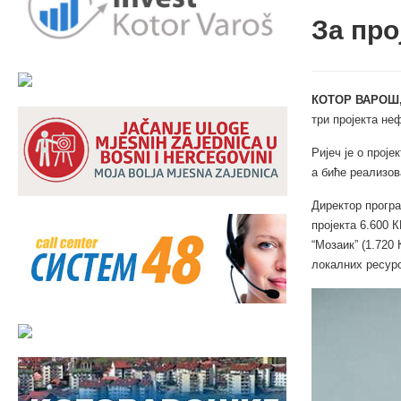
За про
КОТОР ВАРОШ,
три пројекта не
Ријеч је о прој
а биће реализов
Директор програ
пројекта 6.600 
“Мозаик” (1.720
локалних ресур