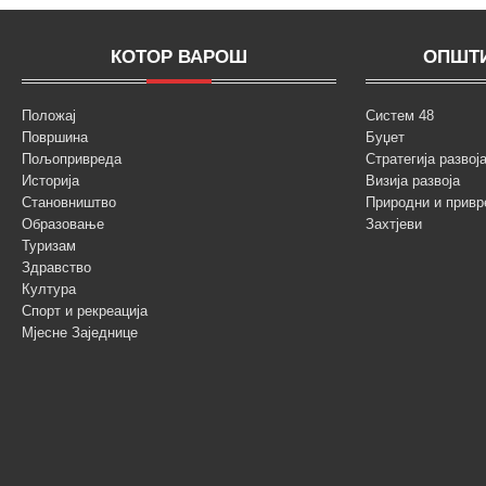
КОТОР ВАРОШ
ОПШТИ
Положај
Систем 48
Површина
Буџет
Пољопривреда
Стратегија разво
Историја
Визија развоја
Становништво
Природни и привр
Образовање
Захтјеви
Туризам
Здравство
Култура
Спорт и рекреација
Мјесне Заједнице