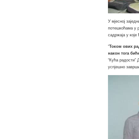
У мјесној зајед
потешкоћама у р
садржаја у које
“
Током ових ра
након тога би
“Кућа радости” 
успјешно заврши