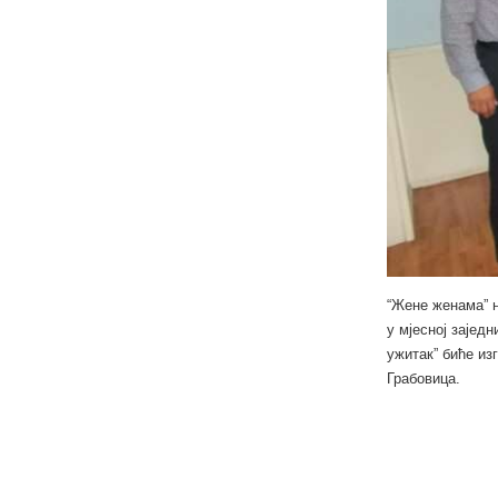
“Жене женама” н
у мјесној зајед
ужитак” биће из
Грабовица.