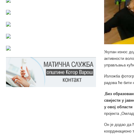
Укупан износ до
активности вол
управљања кућн
Изложба фотогра
радова ће бити 
„
Без образован
свијести у ја
у овој области
пројекта „Омлад
Он је додао да 
координационо т