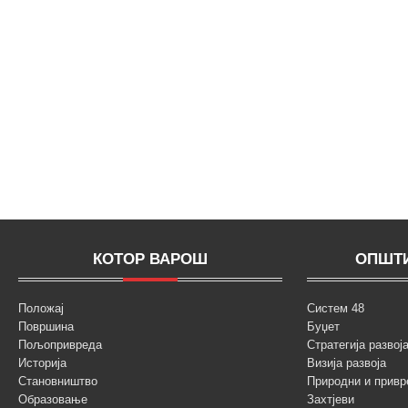
КОТОР ВАРОШ
ОПШТИ
Положај
Систем 48
Површина
Буџет
Пољопривреда
Стратегија разво
Историја
Визија развоја
Становништво
Природни и привр
Образовање
Захтјеви