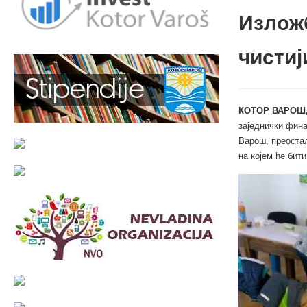
Изложб
чистиј
КОТОР ВАРОШ,
заједнички фина
Варош, преостал
на којем ће бит