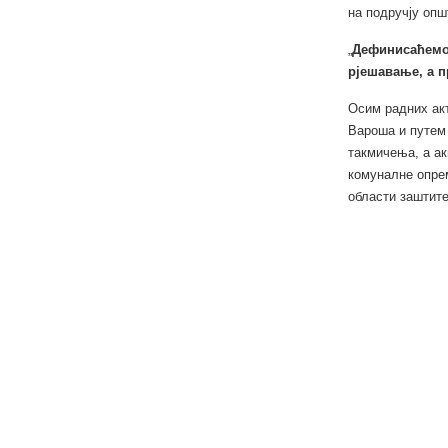
на подручју опш
„
Дефинисаћемо 
рјешавање, а п
Осим радних акт
Вароша и путем 
такмичења, а а
комуналне опрем
области заштите