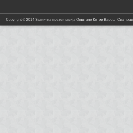
Copyright © 2014 Званична презентација Општине Котор Варош. Сва пра