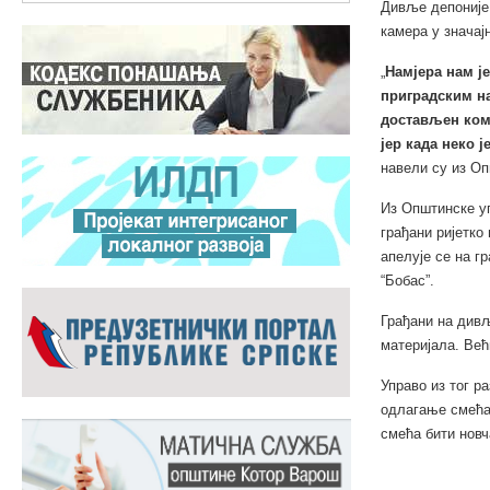
Дивље депоније
камера у значај
„
Намјера нам ј
приградским на
достављен кому
јер када неко 
навели су из Оп
Из Општинске уп
грађани ријетко
апелује се на г
“Бобас”.
Грађани на дивљ
материјала. Већ
Управо из тог 
одлагање смећа
смећа бити новч