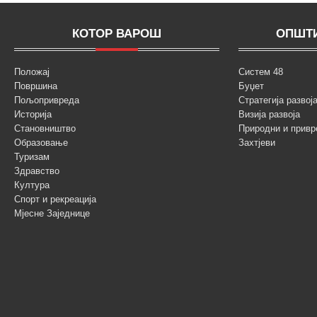
КОТОР ВАРОШ
ОПШТИ
Положај
Систем 48
Површина
Буџет
Пољопривреда
Стратегија разво
Историја
Визија развоја
Становништво
Природни и привр
Образовање
Захтјеви
Туризам
Здравство
Култура
Спорт и рекреација
Мјесне Заједнице