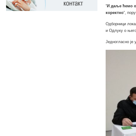
“
И даље ћемо о
коректно
“, пор
Одборници локал
и Одлуку о њег
Једногласно је 