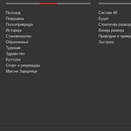
Положај
Систем 48
Површина
Буџет
Пољопривреда
Стратегија разво
Историја
Визија развоја
Становништво
Природни и привр
Образовање
Захтјеви
Туризам
Здравство
Култура
Спорт и рекреација
Мјесне Заједнице