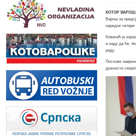
КОТОР ВАРОШ,
Варош за предсј
наредне четири
Ковачић је изра
и наду да ће, б
раду.
Послове замјен
дужности секре