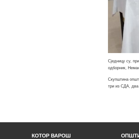
Сједницу су, пр
одборник, Немањ
Скупштина општи
три из СДА, два
КОТОР ВАРОШ
ОПШТИ