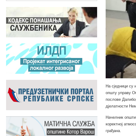
На сједници су
општу управу О
послове Далибо
дјелатности Не
Начелник општин
коректној атмос
грађана.