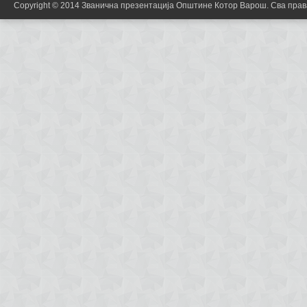
Copyright © 2014 Званична презентација Општине Котор Варош. Сва пра