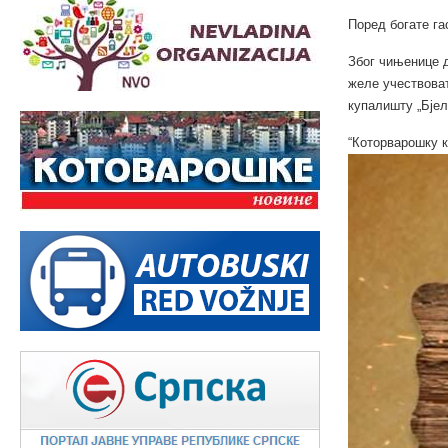
Поред богате га
Због чињенице д
желе учествоват
купалишту „Бјел
“Которварошку к