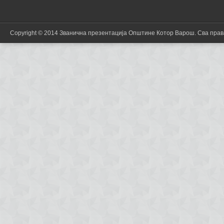
Copyright © 2014 Званична презентација Општине Котор Варош. Сва пра