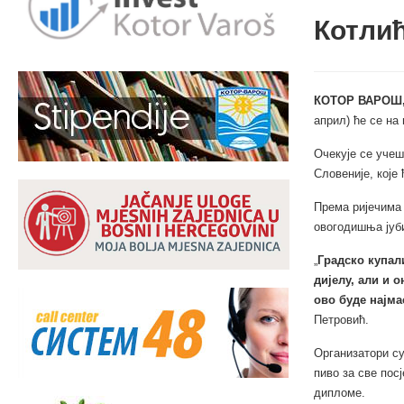
Котлић
КОТОР ВАРОШ,
април) ће се на
Очекује се учеш
Словеније, које
Према ријечима
овогодишња јуби
„
Градско купал
дијелу, али и 
ово буде најм
Петровић.
Организатори су
пиво за све пос
дипломе.