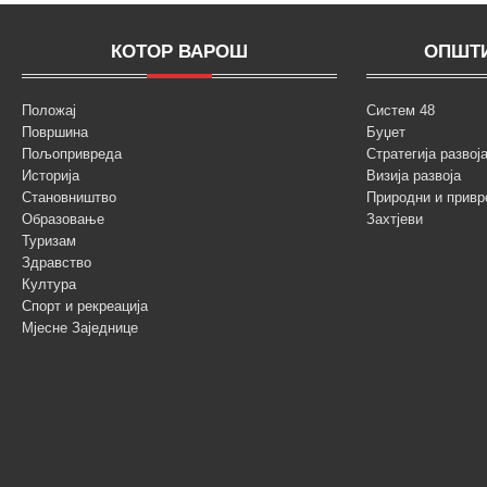
КОТОР ВАРОШ
ОПШТИ
Положај
Систем 48
Површина
Буџет
Пољопривреда
Стратегија разво
Историја
Визија развоја
Становништво
Природни и привр
Образовање
Захтјеви
Туризам
Здравство
Култура
Спорт и рекреација
Мјесне Заједнице