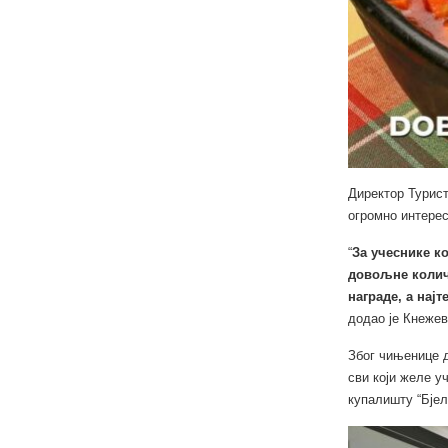
Директор Турис
огромно интере
“
За учеснике к
довољне количи
награде, а нај
додао је Кнежев
Због чињенице д
сви који желе у
купалишту “Бјел