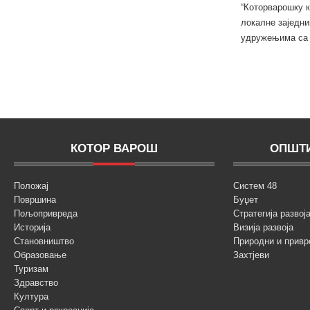
“Которварошку к
локалне заједни
удружењима са п
КОТОР ВАРОШ
ОПШТИ
Положај
Систем 48
Површина
Буџет
Пољопривреда
Стратегија разво
Историја
Визија развоја
Становништво
Природни и привр
Образовање
Захтјеви
Туризам
Здравство
Култура