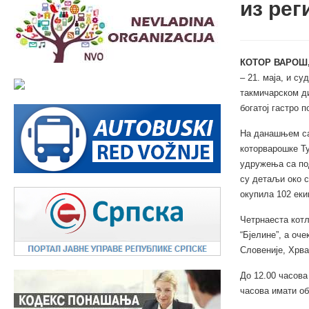
из рег
КОТОР ВАРОШ,
– 21. маја, и с
такмичарском ди
богатој гастро п
На данашњем са
которварошке Т
удружења са по
су детаљи око с
окупила 102 еки
Четрнаеста котл
“Бјелине”, а оч
Словеније, Хрва
До 12.00 часова
часова имати об