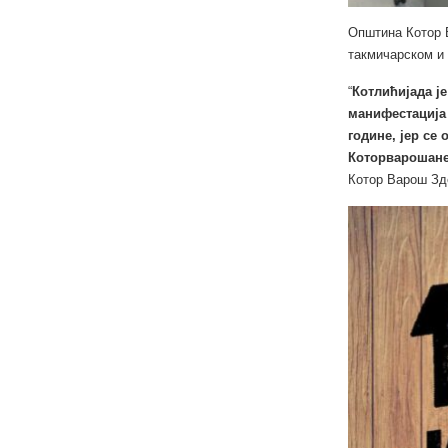
Општина Котор В
такмичарском и 
“
Котлићијада ј
манифестација 
године, јер се
Которварошане 
Котор Варош Зд