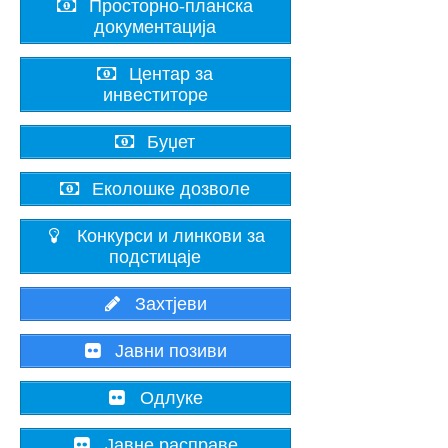
Просторно-планска
документација
Центар за
инвеститоре
Буџет
Еколошке дозволе
Конкурси и линкови за
подстицаје
Захтјеви
Јавни позиви
Одлуке
Јавне расправе