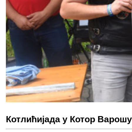
Котлићијада у Котор Варошу