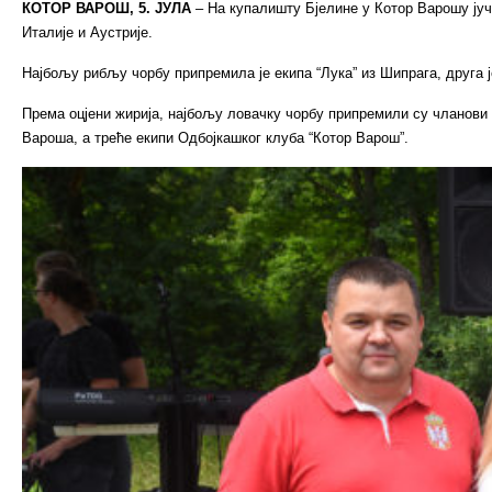
КОТОР ВАРОШ, 5. ЈУЛА
– На купалишту Бјелине у Котор Варошу јуче
Италије и Аустрије.
Најбољу рибљу чорбу припремила је екипа “Лука” из Шипрага, друга ј
Према оцјени жирија, најбољу ловачку чорбу припремили су чланови е
Вароша, а треће екипи Одбојкашког клуба “Котор Варош”.