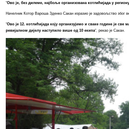
“
Ово је, без дилеме, најбоље организована котлићијада у региону
Начелник Котор Вароша Зденко Сакан изразио је задовољство због ве
“
Ово је 12. котлићијада коју организујемо и сваке године је све 
ревијалном дијелу наступило више од 10 екипа
“, рекао је Сакан.