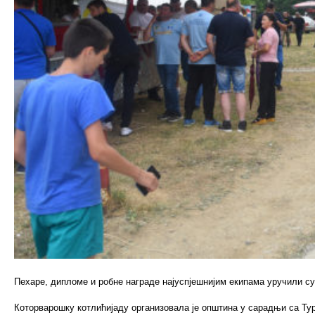
Пехаре, дипломе и робне награде најуспјешнијим екипама уручили с
Которварошку котлићијаду организовала је општина у сарадњи са Ту