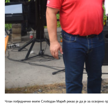
Члан побједничке екипе Слободан Марић рекао је да је за освојено пр