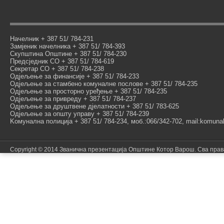
Начелник + 387 51/ 784-231
Замјеник начелника + 387 51/ 784-393
Скупштина Општине + 387 51/ 784-230
Предсједник СО + 387 51/ 784-619
Секретар СО + 387 51/ 784-238
Одјељење за финансије + 387 51/ 784-233
Одјељење за стамбено комуналне послове + 387 51/ 784-235
Одјељење за просторно уређење + 387 51/ 784-235
Одјељење за привреду + 387 51/ 784-237
Одјељење за друштвене дјелатности + 387 51/ 783-625
Одјељење за општу управу + 387 51/ 784-239
Kомунална полиција + 387 51/ 784-234, моб.:066/342-702, mail:komunal
Copyright © 2014 Званична презентација Општине Котор Варош. Сва пра