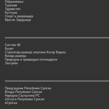
Образовање
Туризам
Здравство
Култура
Спорт и рекреација
Мјесне Заједнице
Систем 48
Буџет
Стратегија развоја општине Котор Варош
Визија развоја
Природни и привредни потенцијали
Захтјеви
Предсједник Републике Српске
Влада Републике Српске
Народна Скупштина РС
еУслуге Републике Српске
еСрпска