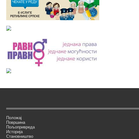
Положај
Површина
Пољопривреда
Историја
Становништво