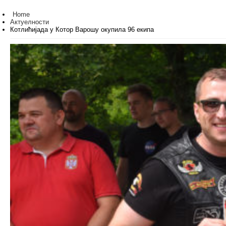
Home
Актуелности
Котлићијада у Котор Варошу окупила 96 екипа