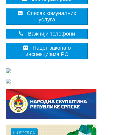
Списак комуналних
услуга
Важнији телефони
Нацрт закона о
инспекцијама РС