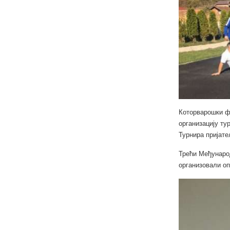
Которварошки ф
организацију ту
Турнира пријате
Трећи Међунаро
организовали оп