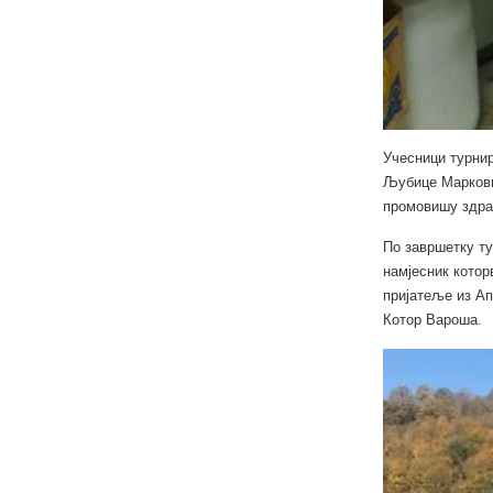
Учесници турнир
Љубице Марковић
промовишу здра
По завршетку ту
намјесник котор
пријатеље из Ап
Котор Вароша.