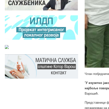
Члан побједничк
“
У изузетно јак
најбоље говори
Варошић.
Представници фу
организован на 