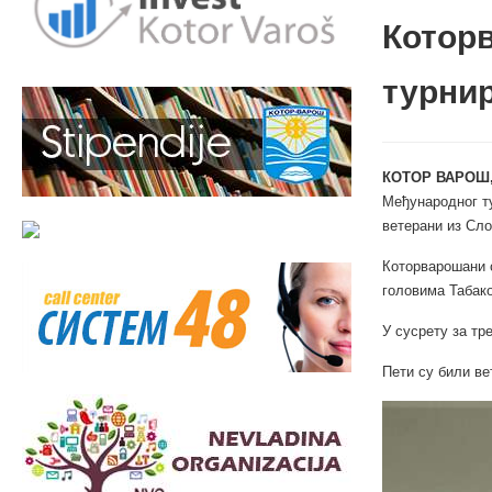
Которв
турни
КОТОР ВАРОШ,
Међународног ту
ветерани из Сло
Которварошани с
головима Табак
У сусрету за тр
Пети су били ве