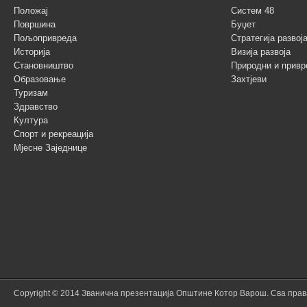
Положај
Систем 48
Површина
Буџет
Пољопривреда
Стратегија разво
Историја
Визија развоја
Становништво
Природни и привр
Образовање
Захтјеви
Туризам
Здравство
Култура
Спорт и рекреација
Мјесне Заједнице
Copyright © 2014 Званична презентација Општине Котор Варош. Сва пра