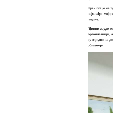
Први пут је на 
најмлађег мајор
године.
“
Дивни људи из
организацији, 
су заједно са д
обиљежје.