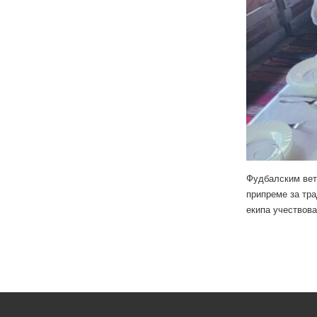
Фудбалским вете
припреме за тра
екипа учествова