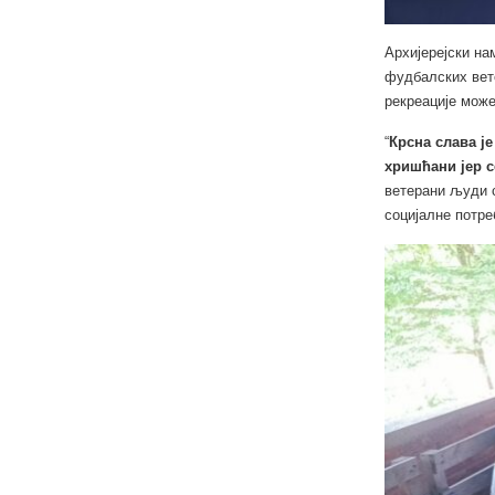
Архијерејски на
фудбалских вете
рекреације може
“
Крсна слава ј
хришћани јер с
ветерани људи 
социјалне потре