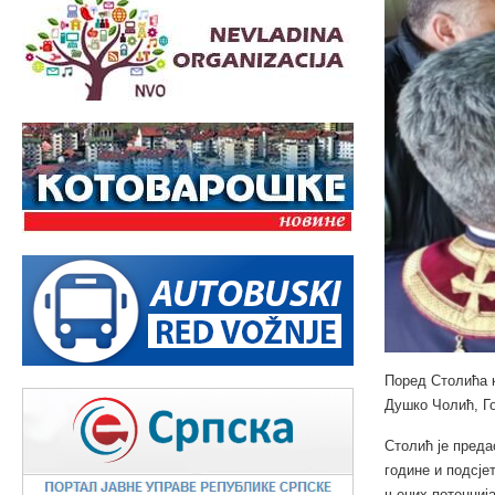
Поред Столића 
Душко Чолић, Г
Столић је преда
године и подсје
њених потенција