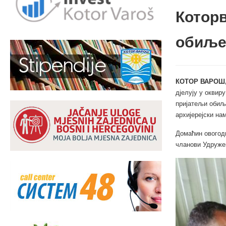
Котор
обиље
КОТОР ВАРОШ,
дјелују у оквир
пријатељи обиље
архијерејски на
Домаћин овогоди
чланови Удруже