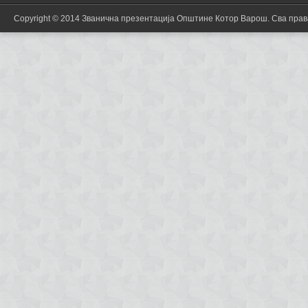
Copyright © 2014 Званична презентација Општине Котор Варош. Сва пра