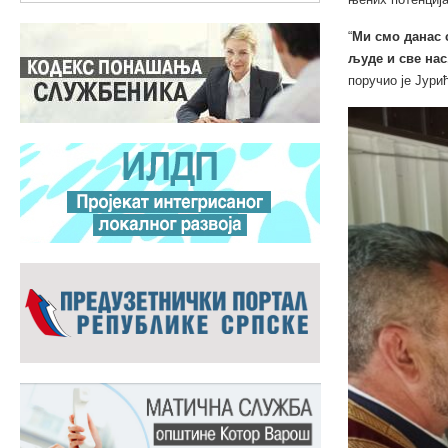
“
Ми смо данас 
људе и све нас
поручио је Јурић