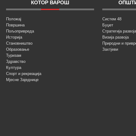
КОТОР ВАРОШ
ОПШТИ
Положај
Систем 48
Површина
Буџет
Пољопривреда
Стратегија разво
Историја
Визија развоја
Становништво
Природни и привр
Образовање
Захтјеви
Туризам
Здравство
Култура
Спорт и рекреација
Мјесне Заједнице