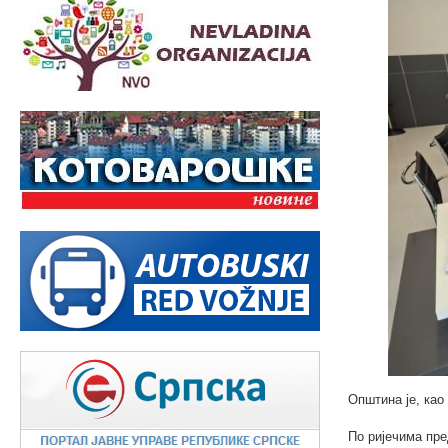
Општина је, као 
По ријечима пре