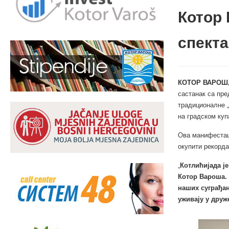
Котор 
спекта
КОТОР ВАРОШ,
састанак са пре
традиционалне „
на градском куп
Ова манифестаци
окупити рекорда
„
Котлићијада је
Котор Вароша. 
наших суграђан
уживају у друж