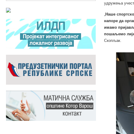
удружења учест
„
Наше спортско
напоре да орга
имамо пријавље
пошаљемо лије
Скопљак.