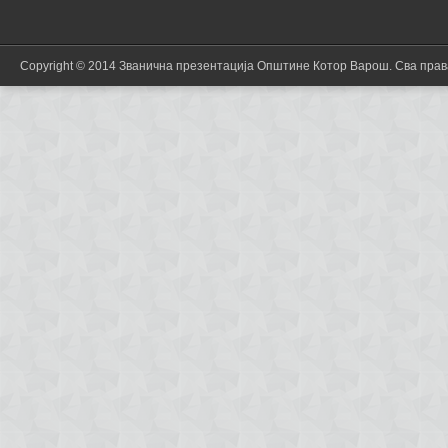
Copyright © 2014 Званична презентација Општине Котор Варош. Сва пра