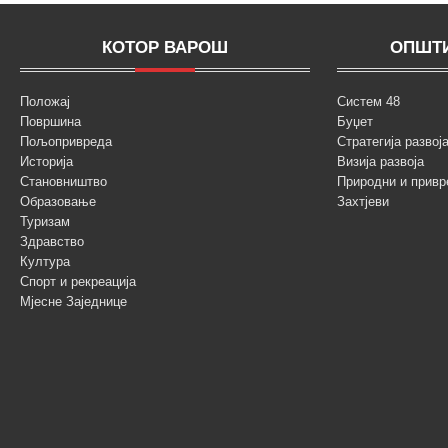
КОТОР ВАРОШ
ОПШТИ
Положај
Систем 48
Површина
Буџет
Пољопривреда
Стратегија разво
Историја
Визија развоја
Становништво
Природни и привр
Образовање
Захтјеви
Туризам
Здравство
Култура
Спорт и рекреација
Мјесне Заједнице