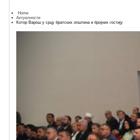
Home
Актуелности
Котор Варош у срцу братских општина и бројних гостију