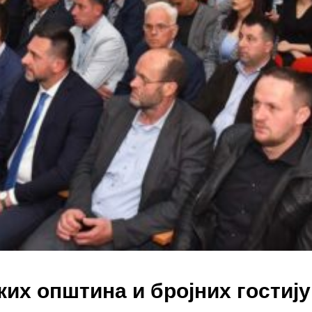
ких општина и бројних гостију