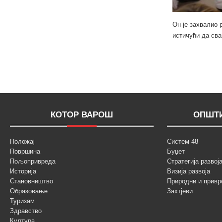
Он је захвалио 
истичући да сва
КОТОР ВАРОШ
ОПШТИ
Положај
Систем 48
Површина
Буџет
Пољопривреда
Стратегија разво
Историја
Визија развоја
Становништво
Природни и привр
Образовање
Захтјеви
Туризам
Здравство
Култура