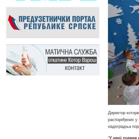
Директор которв
распоређених у 
надоградња поро
“
У овој години