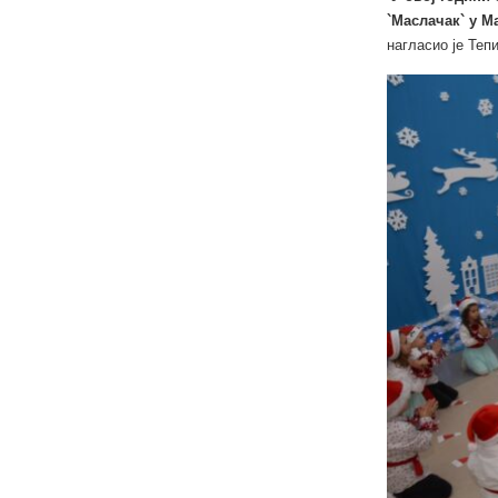
`Маслачак` у М
нагласио је Тепи