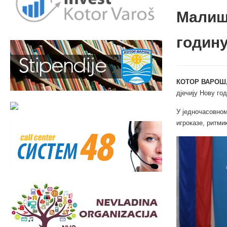
Малиш
годин
КОТОР ВАРОШ,
дјечију Нову г
У једночасовном
игроказе, ритми