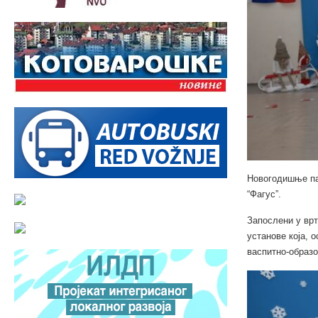
Новогодишње пак
“Фагус”.
Запослени у врт
установе која, 
васпитно-образо