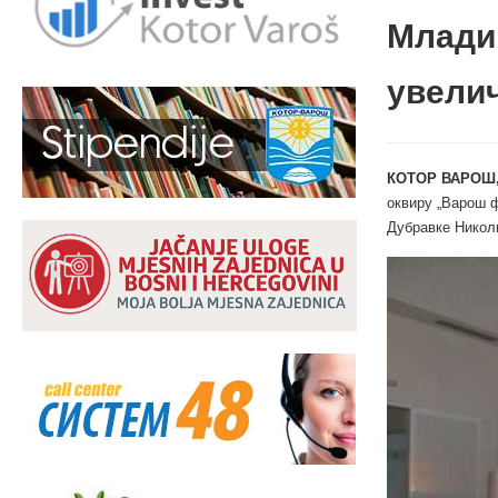
Млади
увели
КОТОР ВАРОШ,
оквиру „Варош ф
Дубравке Никол