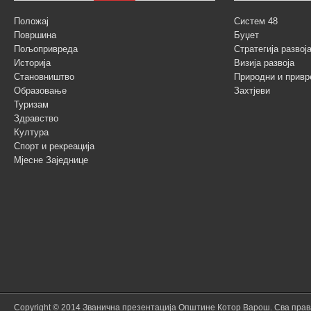
Положај
Систем 48
Површина
Буџет
Пољопривреда
Стратегија разво
Историја
Визија развоја
Становништво
Природни и привр
Образовање
Захтјеви
Туризам
Здравство
Култура
Спорт и рекреација
Мјесне Заједнице
Copyright © 2014 Званична презентација Општине Котор Варош. Сва пра