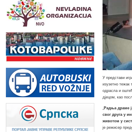
У представи игр
изузетно тежак т
одрасла и оштећ
дјецом, као пос
„
Радња драме је
свог друга у и
животом у сист
је режисер пред