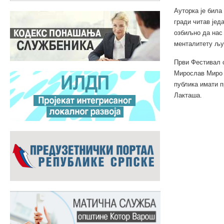
Ауторка је била
гради читав једа
озбиљно да нас 
менталитету љу
Први Фестивал о
Мирослав Миро 
публика имати п
Лакташа.