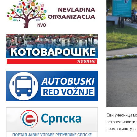
Сви учесници мо
нетрпељивости и
према животу на