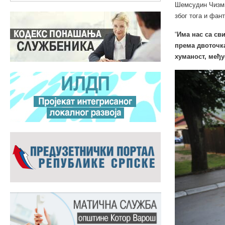
Шемсудин Чизмић
због тога и фан
“
Има нас са сви
према двоточк
хуманост, међ