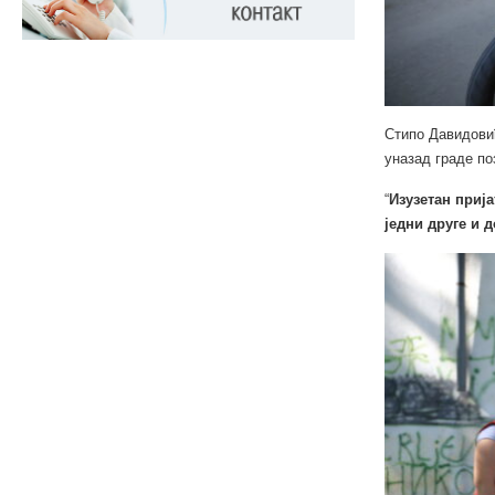
Стипо Давидовић
уназад граде по
“
Изузетан прија
једни друге и 