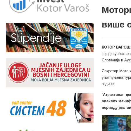
Мотори
више о
КОТОР ВАРОШ, 
којој је учеств
Словеније и Аус
Секретар Мото-к
употпуњена тури
године.
“
Атрактиван де
оваквих манифе
периоду још в