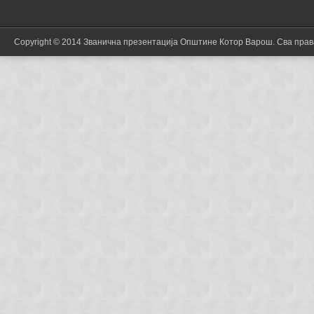
Copyright © 2014 Званична презентација Општине Котор Варош. Сва пра