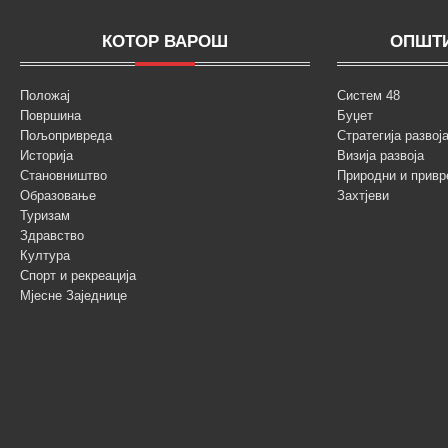
КОТОР ВАРОШ
ОПШТИ
Положај
Систем 48
Површина
Буџет
Пољопривреда
Стратегија разво
Историја
Визија развоја
Становништво
Природни и привр
Образовање
Захтјеви
Туризам
Здравство
Култура
Спорт и рекреација
Мјесне Заједнице