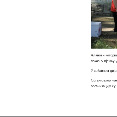
Чланови которва
показну вјежбу 
У забавном дије
Организатор ман
организацију су