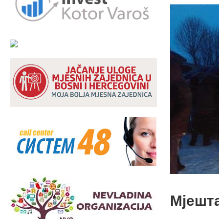
Мјешт