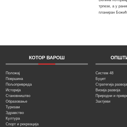
трпезе, а у ран
планиран Божић
КОТОР ВАРОШ
ОПШТИ
Положај
Систем 48
Површина
Буџет
Пољопривреда
Стратегија разво
Историја
Визија развоја
Становништво
Природни и привр
Образовање
Захтјеви
Туризам
Здравство
Култура
Спорт и рекреација