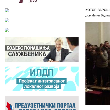
КОТОР ВАРОШ,
домаћини бадњак