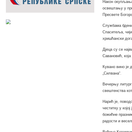
Након окупљања,
освештању у пр
Пресвете Богор
Службама бдени
Спаситеља, чији
хришћански дога
Дјеца су се нај
Савановић, која
Кувано вино је 
„Силвана“.
Вечерњу литурги
свештенства ко
Нарић је, повод
честитку у којо
божићне празник
радости и весељ
Већина Которва