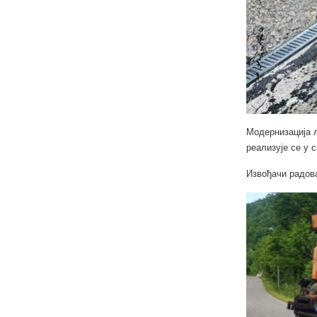
Модернизација л
реализује се у
Извођачи радова