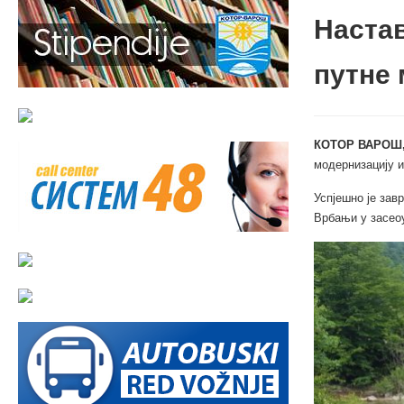
Настав
путне
КОТОР ВАРОШ,
модернизацију и
Успјешно је зав
Врбањи у засеоу