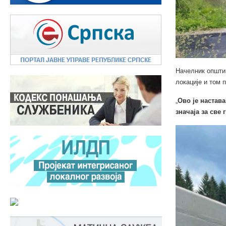
Начелник општи
локације и том 
„
Ово је настава
значаја за све