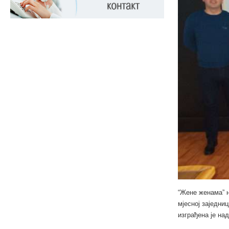
“Жене женама” н
мјесној заједни
изграђена је на