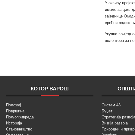
У оквиру пројек
имале за циљ да
заједнице Ободн
срећни родитељ
Укупна вриједно
волонтера за по
КОТОР ВАРОШ
ОПШТИ
Положај
Систем 48
Површина
Буџет
Пољопривреда
Стратегија разво
Историја
Визија развоја
Становништво
Природни и привр