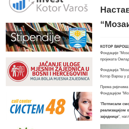
Наста
“Моза
КОТОР ВАРОШ,
Фондације “Моз
пројеката Омлад
Фондација “Моза
Котор Варош у р
Према ријечима 
Фондацијом “Моз
“
Потписали смо
реализацијом о
заједнице
“, наг