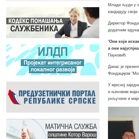
Млади људи у о
кандидују своје 
Директор Фонда
додатним едукац
“
Они који искаж
а они најуспје
Пауковић.
Данас је презен
Фондацијом “Моз
У мјесној зајед
и њиховим мајка
укључене и мајк