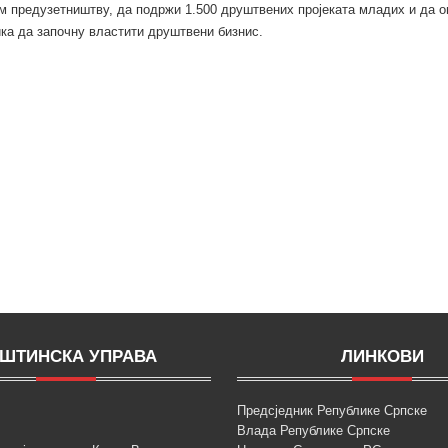
 предузетништву, да подржи 1.500 друштвених пројеката младих и да о
ка да започну властити друштвени бизнис.
ШТИНСКА УПРАВА
ЛИНКОВИ
Предсједник Републике Српске
Влада Републике Српске