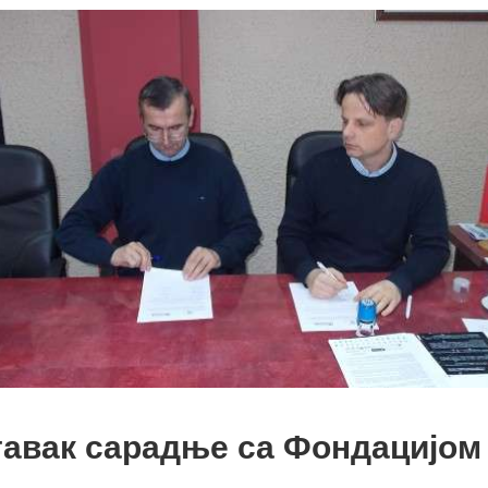
авак сарадње са Фондацијом