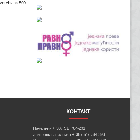
могући за 500
КОНТАКТ
Начелник + 387 51/ 784-231
Замјеник начелника + 387 51/ 784-393