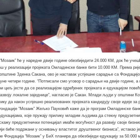
“Мозаик” ће у наредне двије године обезбиједити 24.000 КМ, док ће уче
ш у реализацији пројеката Омладинске банке бити 10.000 КМ. Према риј
општине Зденка Сакана, ово је наставак успјешне сарадње са Фондацијо
 пуне четири године. “Потписали смо уговор о сарадњи на двије године, а
и циљ јесте да се реализацијом одређених пројеката и едукацијом пове
азвоју локалне заједнице”, нагласио је Сакан. Млади људи у општини К
ику да након успјешно реализованих пројеката кандидују своје идеје за р
ондације “Мозаик” Жељко Пауковић каже да је програм Омладинске бан
дукацијама, које пружају прилику младим људима да стекну предузетни
искажу предузетнички потенцијал имаће могућност да развију своје бизнис
ији биће подржани у оснивању властитог друштвеног бизниса”, истакао ј
не Фондација “Мозаик” у БиХ планира да обезбиједи едукацију за 50.000