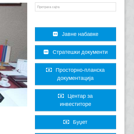
Јавне набавке
Стратешки документи
Просторно-планска
документација
Центар за
инвеститоре
Буџет