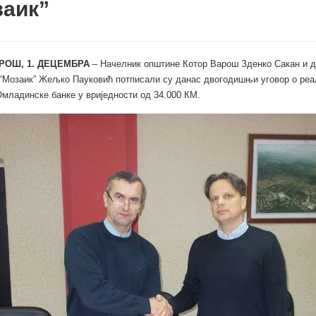
заик”
РОШ, 1. ДЕЦЕМБРА
– Начелник општине Котор Варош Зденко Сакан и д
“Мозаик” Жељко Пауковић потписали су данас двогодишњи уговор о реа
Омладинске банке у вриједности од 34.000 КМ.