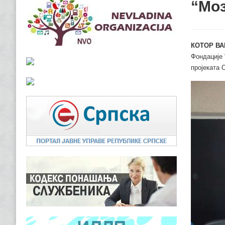
“Мо
КОТОР ВА
Фондације 
пројеката 