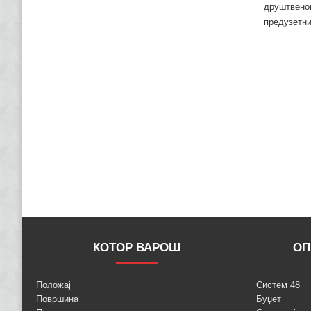
друштвеном
предузетни
КОТОР ВАРОШ
ОП
Положај
Систем 48
Површина
Буџет