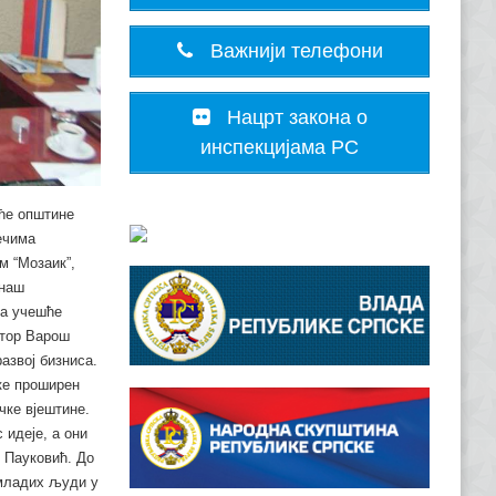
Важнији телефони
Нацрт закона о
инспекцијама РС
шће општине
ечима
м “Мозаик”,
 наш
ћа учешће
отор Варош
азвој бизниса.
ке проширен
чке вјештине.
 идеје, а они
е Пауковић. До
 младих људи у