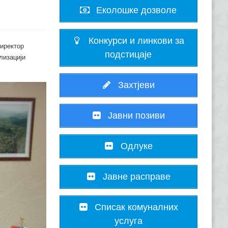
Еколошке дозволе
Конкурси и линкови за
иректор
подстицаје
лизацији
Захтјеви
Јавни позиви
Одлуке
Јавне расправе
Списак комуналних
услуга