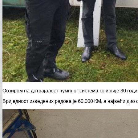
Обзиром на дотрајалост пумпног система који није 30 год
Вриједност изведених радова је 60.000 КМ, а највећи дио 