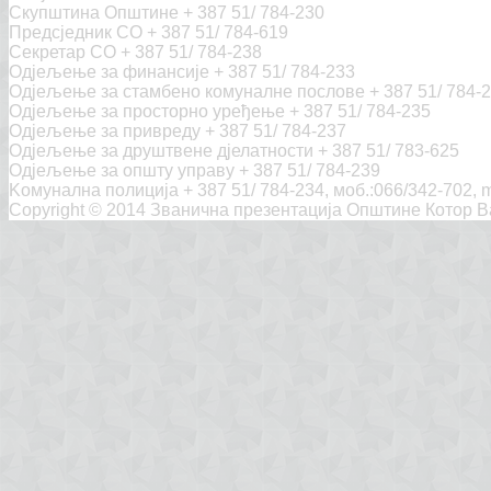
Скупштина Општине + 387 51/ 784-230
Предсједник СО + 387 51/ 784-619
Секретар СО + 387 51/ 784-238
Одјељење за финансије + 387 51/ 784-233
Одјељење за стамбено комуналне послове + 387 51/ 784-
Одјељење за просторно уређење + 387 51/ 784-235
Одјељење за привреду + 387 51/ 784-237
Одјељење за друштвене дјелатности + 387 51/ 783-625
Одјељење за општу управу + 387 51/ 784-239
Kомунална полиција + 387 51/ 784-234, моб.:066/342-702, m
Copyright © 2014 Званична презентација Општине Котор 