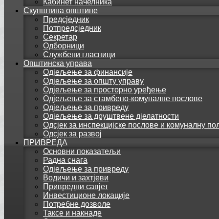
Кабинет начелника
Скупштина општине
Предсједник
Потпредсједник
Секретар
Одборници
Службени гласници
Општинска управа
Одјељење за финансије
Одјељење за општу управу
Одјељење за просторно уређење
Одјељење за стамбено-комуналне послове
Одјељење за привреду
Одјељење за друштвене дјелатности
Одсјек за инспекцијске послове и комуналну по
Одсјек за развој
ПРИВРЕДА
Основни показатељи
Радна снага
Одјељење за привреду
Водичи и захтјеви
Привредни савјет
Инвестиционе локације
Потребне дозволе
Таксе и накнаде