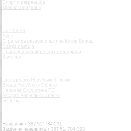
Спорт и рекреација
Мјесне Заједнице
Општинска управа
Систем 48
Буџет
Стратегија развоја општине Котор Варош
Визија развоја
Природни и привредни потенцијали
Захтјеви
Линкови
Предсједник Републике Српске
Влада Републике Српске
Народна Скупштина РС
еУслуге Републике Српске
еСрпска
Контакт
Начелник + 387 51/ 784-231
Замјеник начелника + 387 51/ 784-393