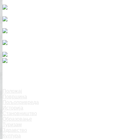
Котор Варош
Положај
Површина
Пољопривреда
Историја
Становништво
Образовање
Туризам
Здравство
Култура