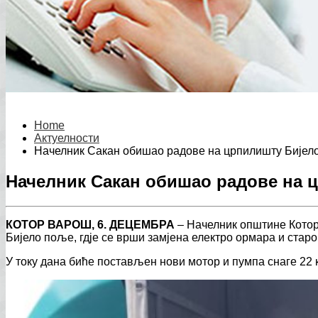
Home
Актуелности
Начелник Сакан обишао радове на црпилишту Бијел
Начелник Сакан обишао радове на 
КОТОР ВАРОШ, 6. ДЕЦЕМБРА
– Начелник општине Котор
Бијело поље, гдје се врши замјена електро ормара и старо
У току дана биће постављен нови мотор и пумпа снаге 22 к