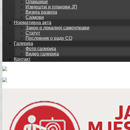
Олакшице
Извјештај и планови ЈП
Визија развоја
Сајмови
Нормативна акта
Закон о локалној самоуправи
Статут
Пословник о раду СО
Галерија
Фото галерија
Видео галерија
Контакт