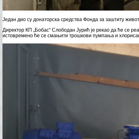
Један дио су донаторска средства Фонда за заштиту живот
Директор КП „Бобас“ Слободан Јурић је рекао да ће се ре
истовремено ће се смањити трошкови пумпања и хлориса