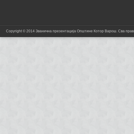
Copyright © 2014 Званична презентација Општине Котор Варош. Сва пра