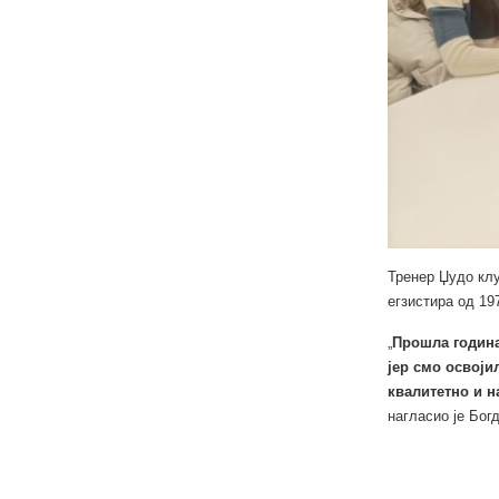
Тренер Џудо клу
егзистира од 19
„
Прошла година 
јер смо освоји
квалитетно и н
нагласио је Бог