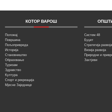
КОТОР ВАРОШ
ОПШТИ
Положај
Систем 48
Површина
Буџет
Пољопривреда
Стратегија разво
Историја
Визија развоја
Становништво
Природни и привр
Образовање
Захтјеви
Туризам
Здравство
Култура
Спорт и рекреација
Мјесне Заједнице