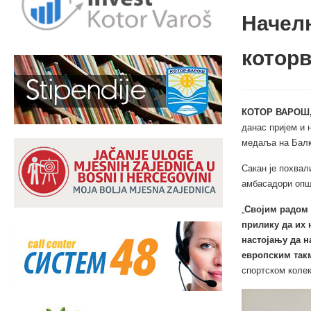
Начелн
котор
КОТОР ВАРОШ,
данас пријем и 
медаља на Балк
Сакан је похвал
амбасадори опш
„
Својим радом 
прилику да их 
настојању да н
европским та
спортском колек