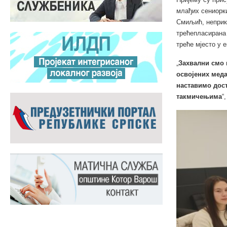
млађих сениорки
Смиљић, неприко
трећепласирана 
треће мјесто у е
„
Захвални смо н
освојених меда
наставимо дост
такмичењима
“