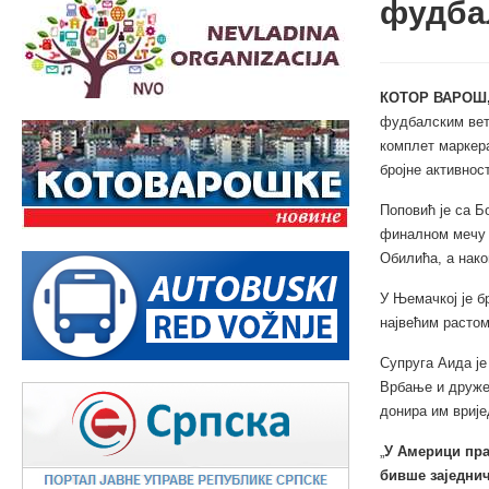
фудба
КОТОР ВАРОШ, 
фудбалским вете
комплет маркера
бројне активнос
Поповић је са Б
финалном мечу 
Обилића, а нако
У Њемачкој је б
највећим растом
Супруга Аида је
Врбање и друже
донира им врије
„
У Америци пра
бивше заједнич