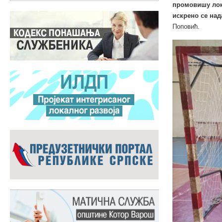
промовишу лока
искрено се над
Поповић.