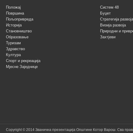
Положај
Систем 48
Површина
Буџет
Пољопривреда
Стратегија разво
Историја
Визија развоја
Становништво
Природни и привр
Образовање
Захтјеви
Туризам
Здравство
Култура
Спорт и рекреација
Мјесне Заједнице
Copyright © 2014 Званична презентација Општине Котор Варош. Сва пра