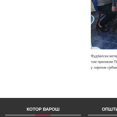
Фудбалски вете
том приликом П
у лијепом сјећа
КОТОР ВАРОШ
ОПШТИ