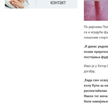
По ријечима Поп
се и играјући ф
локалним спорт
„
И данас редов
позив пријатељ
постојања фуд
Иако је у Котор
догађај.
„
Када смо осво
колу Купа за н
респектабилан 
Након тог меча
биле намијењен