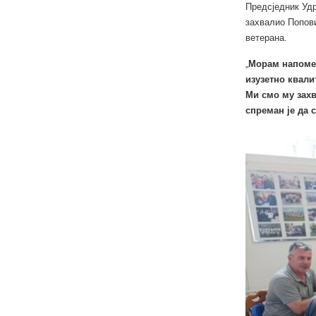
Предсједник Удр
захвалио Попови
ветерана.
„
Морам напомен
изузетно квали
Ми смо му захва
спреман је да 