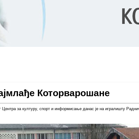
ајмлађе Которварошане
г Центра за културу, спорт и информисање данас је на игралишту Радн