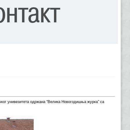
ичког унивезитета одржана “Велика Новогодишња журка” са