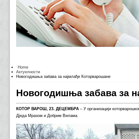
Home
Актуелности
Новогодишња забава за најмлађе Которварошане
Новогодишња забава за н
КОТОР ВАРОШ, 23. ДЕЦЕМБРА
– У организацији которварошко
Дједа Мразом и Добрим Вилама.