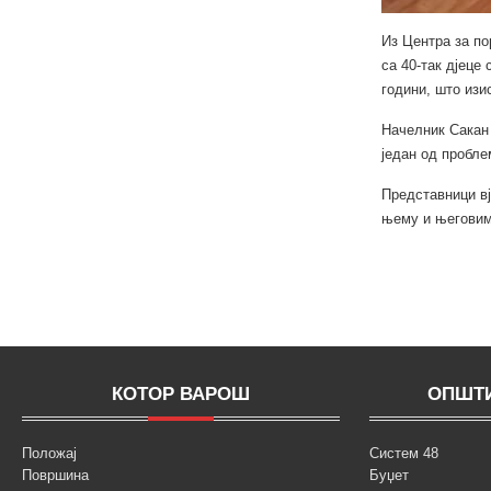
Из Центра за по
са 40-так дјеце
години, што изи
Начелник Сакан 
један од пробле
Представници вј
њему и његовим
КОТОР ВАРОШ
ОПШТИ
Положај
Систем 48
Површина
Буџет