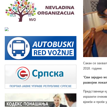
Сакан се захвал
2018. години.
“
Сви заједно м
развојем лока
Представници ку
изразили очекив
вјежбе и пробе 