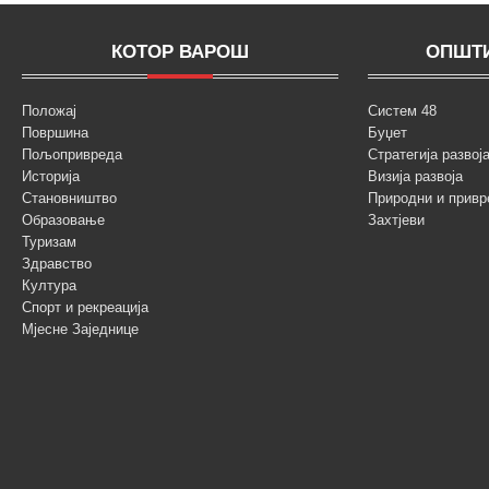
КОТОР ВАРОШ
ОПШТИ
Положај
Систем 48
Површина
Буџет
Пољопривреда
Стратегија разво
Историја
Визија развоја
Становништво
Природни и привр
Образовање
Захтјеви
Туризам
Здравство
Култура
Спорт и рекреација
Мјесне Заједнице