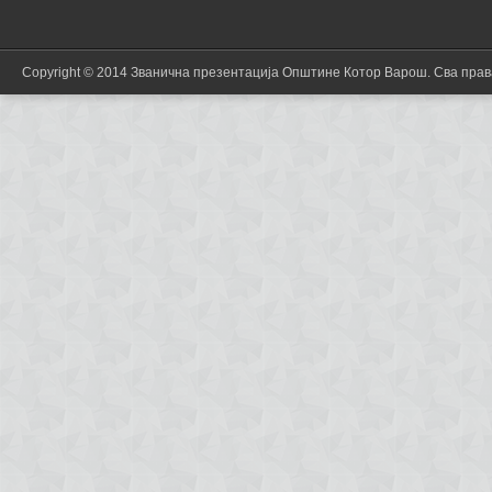
Copyright © 2014 Званична презентација Општине Котор Варош. Сва пра