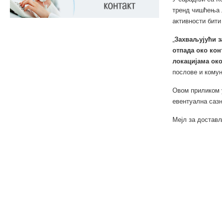
тренд чишћења л
активности бити
„
Захваљујући з
отпада око кон
локацијама око
послове и комун
Овом приликом 
евентуална сазн
Мејл за достав