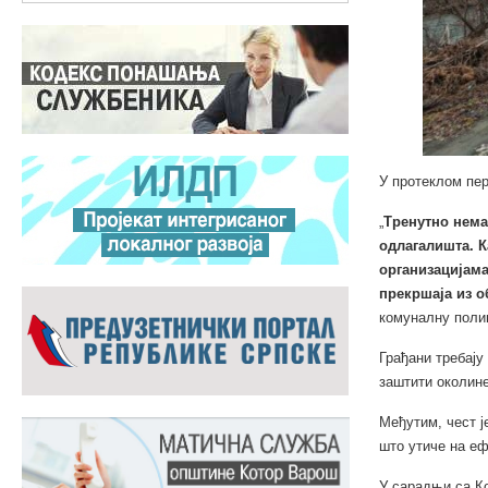
У протеклом пер
„
Тренутно нема
одлагалишта. К
организацијама
прекршаја из о
комуналну полиц
Грађани требају
заштити околине
Међутим, чест ј
што утиче на еф
У сарадњи са Ко