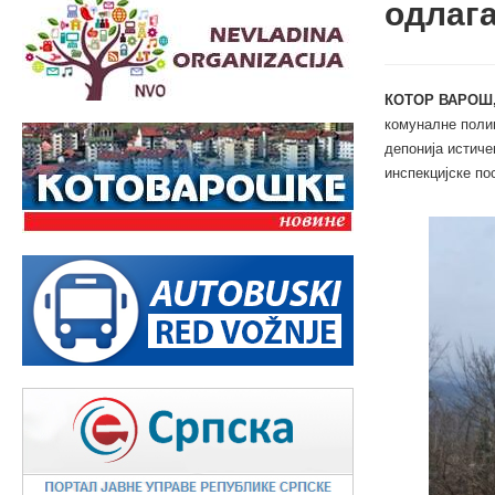
одлаг
КОТОР ВАРОШ,
комуналне поли
депонија истиче
инспекцијске по