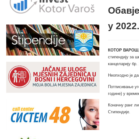
Обавје
у 2022
КОТОР ВАРОШ,
стипендију за ш
канцеларију бр.
Неопходно је да
Потписивање уго
године) у време
Коначну ранг ли
Стипендије.