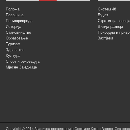
Положај
Систем 48
Површина
Буџет
Пољопривреда
Стратегија разво
Историја
Визија развоја
Становништво
Природни и привр
Образовање
Захтјеви
Туризам
Здравство
Култура
Спорт и рекреација
Мјесне Заједнице
Copyright © 2014 Званична презентација Општине Котор Варош. Сва пра