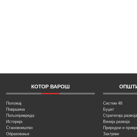
КОТОР ВАРОШ
ОПШТИ
Положај
Систем 48
Површина
Буџет
Пољопривреда
Стратегија разво
Историја
Визија развоја
Становништво
Природни и привр
Образовање
Захтјеви