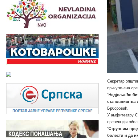
Секретар општин
прикупљена сред
“
Недјеља ће би
становништва о
Брборовић.
У амфитеатру С
превенцији обол
“
Стручним пре
болести и да и