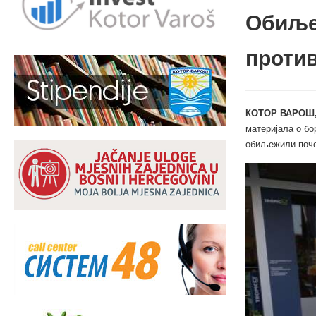
Обиље
против
КОТОР ВАРОШ,
материјала о бо
обиљежили почет