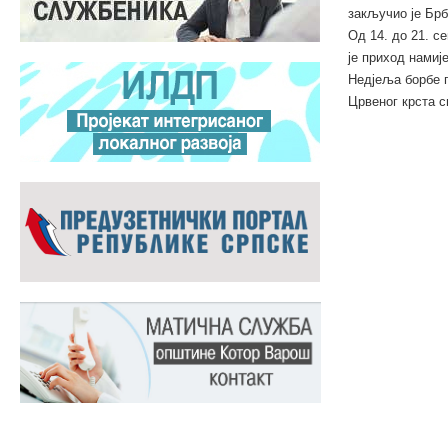
закључио је Брб
Од 14. до 21. с
је приход нами
Недјеља борбе п
Црвеног крста с