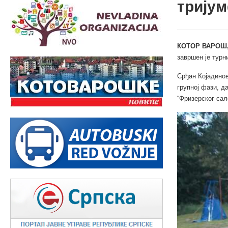
трију
КОТОР ВАРОШ,
завршен је турн
Срђан Којадинов
групној фази, д
“Фризерског сал