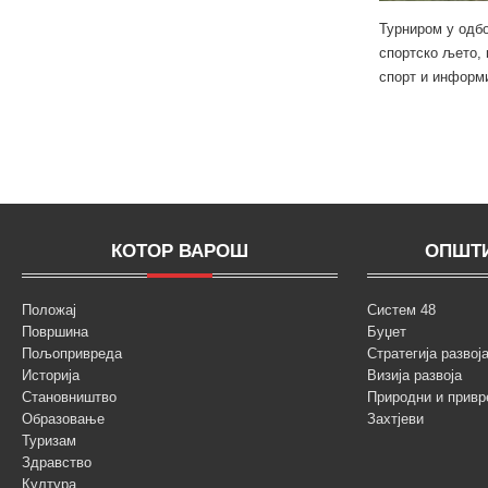
Турниром у одбо
спортско љето, 
спорт и информ
КОТОР ВАРОШ
ОПШТИ
Положај
Систем 48
Површина
Буџет
Пољопривреда
Стратегија разво
Историја
Визија развоја
Становништво
Природни и привр
Образовање
Захтјеви
Туризам
Здравство
Култура