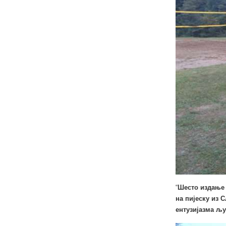
“
Шесто издање 
на пијеску из 
ентузијазма љу