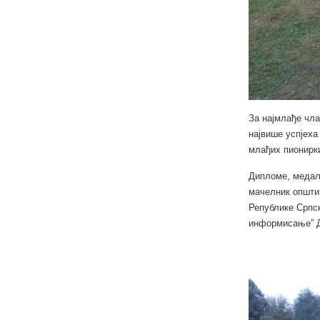
За најмлађе чла
највише успјеха
млађих пионирки
Дипломе, медаље
мачелник општи
Републике Српск
информисање” Д