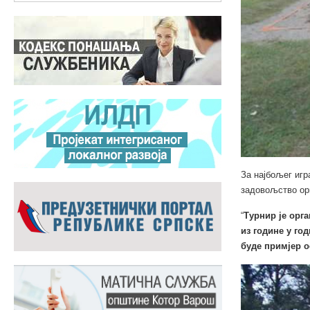
За најбољег игр
задовољство орг
“
Турнир је орга
из године у го
буде примјер 