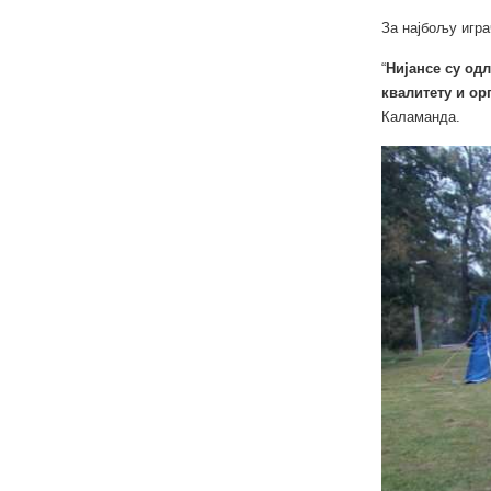
За најбољу игра
“
Нијансе су од
квалитету и ор
Каламанда.