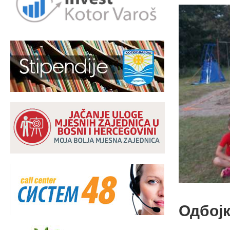
Одбој