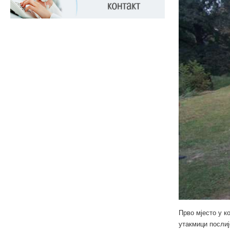
Прво мјесто у ко
утакмици послиј