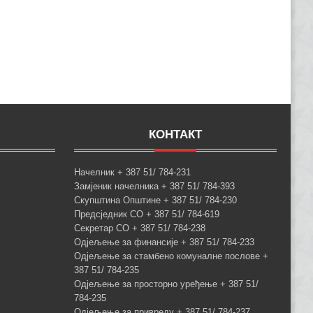
КОНТАКТ
Начелник + 387 51/ 784-231
Замјеник начелника + 387 51/ 784-393
Скупштина Општине + 387 51/ 784-230
Предсједник СО + 387 51/ 784-619
Секретар СО + 387 51/ 784-238
Одјељење за финансије + 387 51/ 784-233
Одјељење за стамбено комуналне послове +
387 51/ 784-235
Одјељење за просторно уређење + 387 51/
784-235
Одјељење за привреду + 387 51/ 784-237