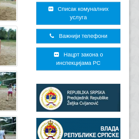
Списак комуналних
услуга
Важнији телефони
Нацрт закона о
инспекцијама РС