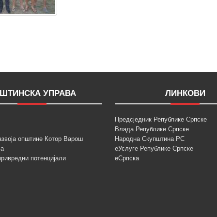
ШТИНСКА УПРАВА
ЛИНКОВИ
Предсједник Републике Српске
Влада Републике Српске
азвоја општине Котор Варош
Народна Скупштина РС
ја
еУслуге Републике Српске
привредни потенцијали
еСрпска