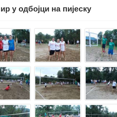
ир у одбојци на пијеску