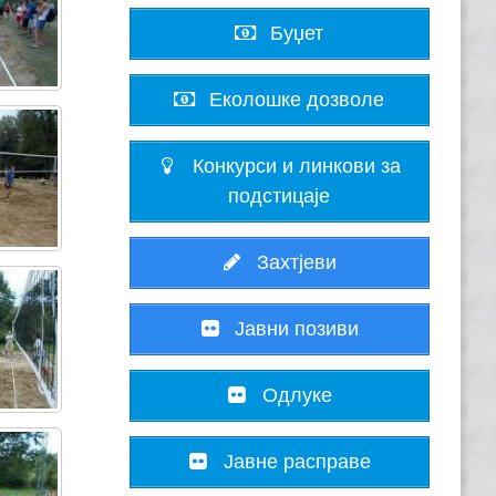
Буџет
Еколошке дозволе
Конкурси и линкови за
подстицаје
Захтјеви
Јавни позиви
Одлуке
Јавне расправе