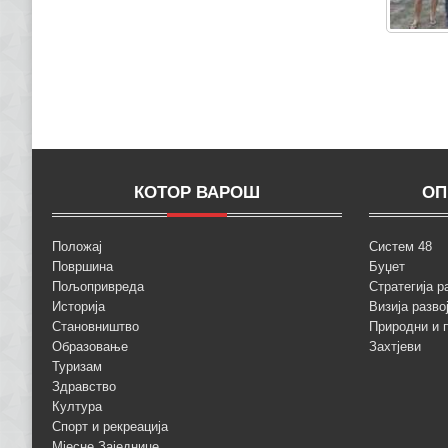
КОТОР ВАРОШ
ОП
Положај
Систем 48
Површина
Буџет
Пољопривреда
Стратегија р
Историја
Визија разво
Становништво
Природни и 
Образовање
Захтјеви
Туризам
Здравство
Култура
Спорт и рекреација
Мјесне Заједнице