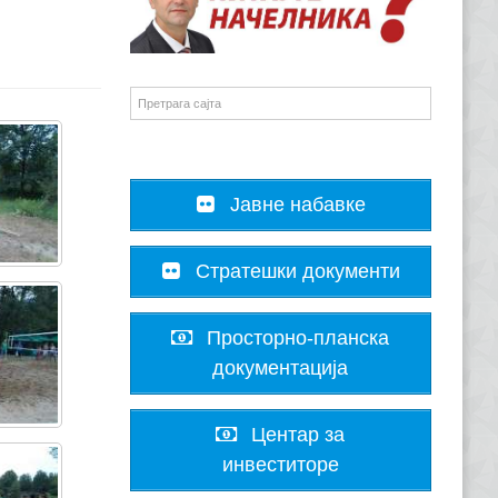
Јавне набавке
Стратешки документи
Просторно-планска
документација
Центар за
инвеститоре