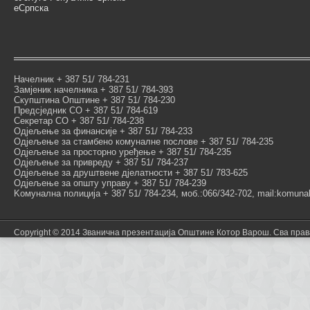
еСрпска
Начелник + 387 51/ 784-231
Замјеник начелника + 387 51/ 784-393
Скупштина Општине + 387 51/ 784-230
Предсједник СО + 387 51/ 784-619
Секретар СО + 387 51/ 784-238
Одјељење за финансије + 387 51/ 784-233
Одјељење за стамбено комуналне послове + 387 51/ 784-235
Одјељење за просторно уређење + 387 51/ 784-235
Одјељење за привреду + 387 51/ 784-237
Одјељење за друштвене дјелатности + 387 51/ 783-625
Одјељење за општу управу + 387 51/ 784-239
Kомунална полиција + 387 51/ 784-234, моб.:066/342-702, mail:komunal
Copyright © 2014 Званична презентација Општине Котор Варош. Сва пра