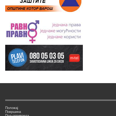
Положај
Површина
Пољопривреда