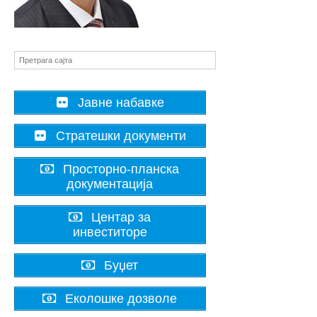
Јавне набавке
Стратешки документи
Просторно-планска
документација
Центар за
инвеститоре
Буџет
Еколошке дозволе