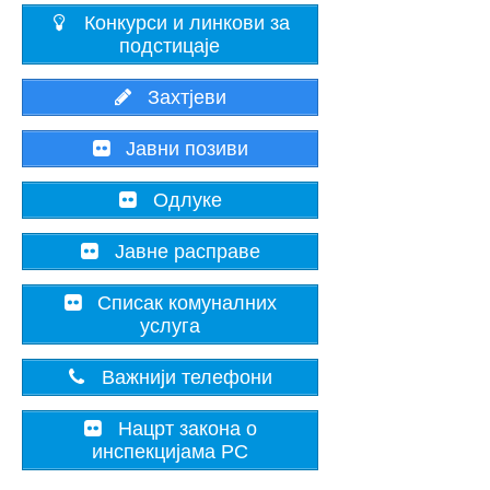
Конкурси и линкови за
подстицаје
Захтјеви
Јавни позиви
Одлуке
Јавне расправе
Списак комуналних
услуга
Важнији телефони
Нацрт закона о
инспекцијама РС