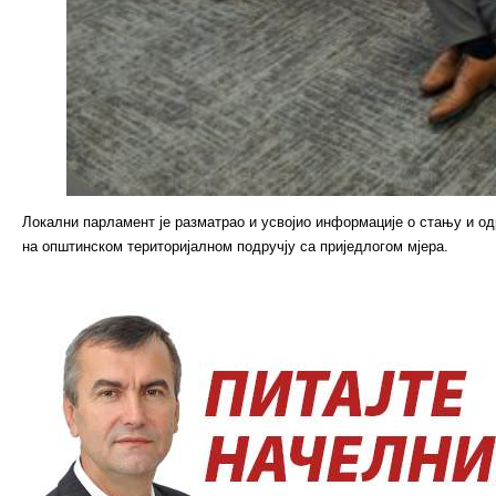
Локални парламент је разматрао и усвојио информације о стању и од
на општинском територијалном подручју са приједлогом мјера.