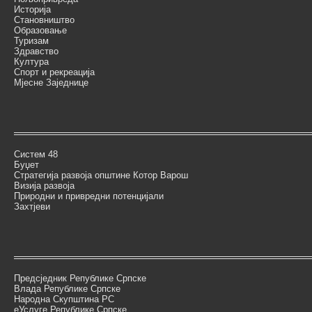
Историја
Становништво
Образовање
Туризам
Здравство
Култура
Спорт и рекреација
Мјесне Заједнице
Систем 48
Буџет
Стратегија развоја општине Котор Варош
Визија развоја
Природни и привредни потенцијали
Захтјеви
Предсједник Републике Српске
Влада Републике Српске
Народна Скупштина РС
еУслуге Републике Српске