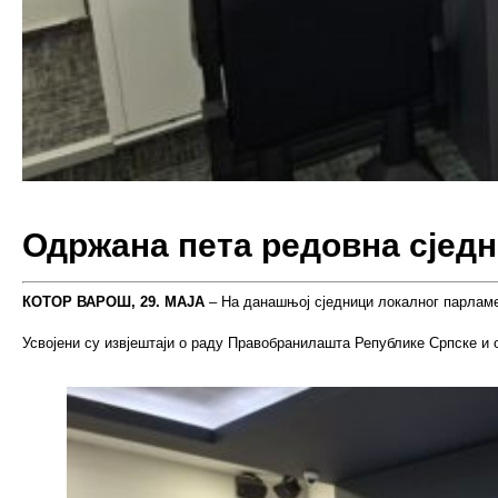
Одржана пета редовна сјед
КОТОР ВАРОШ, 29. МАЈА
– На данашњој сједници локалног парламен
Усвојени су извјештаји о раду Правобранилашта Републике Српске и 