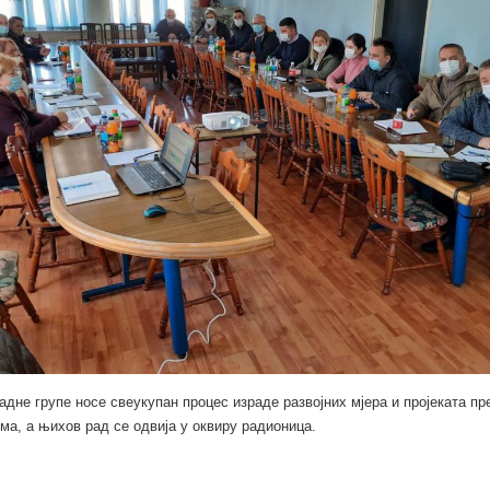
адне групе носе свеукупан процес израде развојних мјера и пројеката п
ма, а њихов рад се одвија у оквиру радионица.