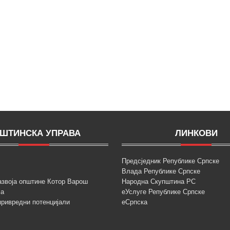
ШТИНСКА УПРАВА
ЛИНКОВИ
Предсједник Републике Српске
Влада Републике Српске
азвоја општине Котор Варош
Народна Скупштина РС
ја
еУслуге Републике Српске
привредни потенцијали
еСрпска