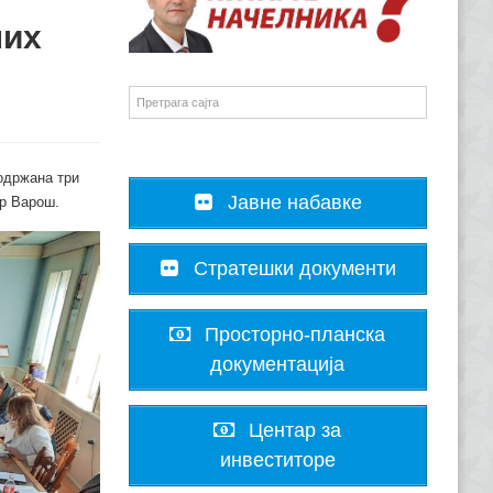
них
одржана три
Јавне набавке
ор Варош.
Стратешки документи
Просторно-планска
документација
Центар за
инвеститоре