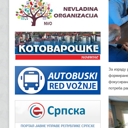
За израду 
формиране 
фокусирана
потреба ра