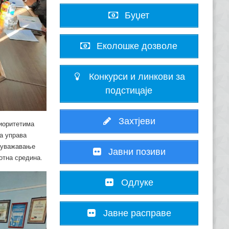
Буџет
Еколошке дозволе
Конкурси и линкови за
подстицаје
Захтјеви
риоритетима
а управа
о уважавање
Јавни позиви
отна средина.
Одлуке
Јавне расправе