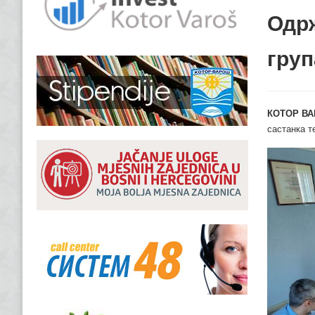
Одрж
груп
КОТОР ВА
састанка т