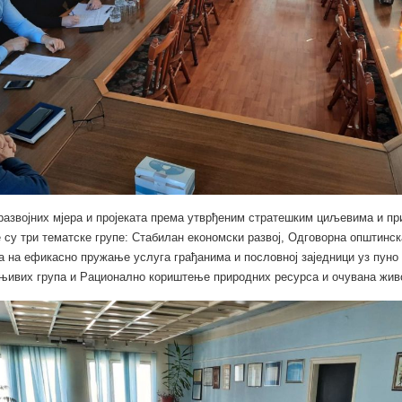
развојних мјера и пројеката према утврђеним стратешким циљевима и п
су три тематске групе: Стабилан економски развој, Одговорна општинск
 на ефикасно пружање услуга грађанима и пословној заједници уз пун
њивих група и Рационално кориштење природних ресурса и очувана жив