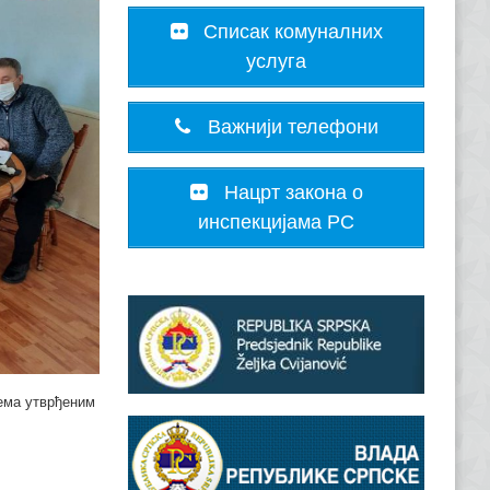
Списак комуналних
услуга
Важнији телефони
Нацрт закона о
инспекцијама РС
рема утврђеним