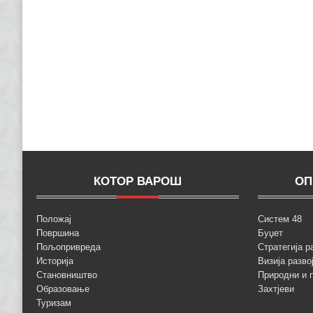
КОТОР ВАРОШ
ОП
Положај
Систем 48
Површина
Буџет
Пољопривреда
Стратегија р
Историја
Визија разво
Становништво
Природни и 
Образовање
Захтјеви
Туризам