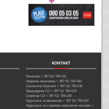
КОНТАКТ
Начелник + 387 51/ 784-231
Замјеник начелника + 387 51/ 784-393
Скупштина Општине + 387 51/ 784-230
Предсједник СО + 387 51/ 784-619
Секретар СО + 387 51/ 784-238
Одјељење за финансије + 387 51/ 784-233
Одјељење за стамбено комуналне послове +