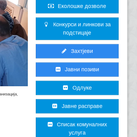
Еколошке дозволе
Конкурси и линкови за
подстицаје
Захтјеви
Јавни позиви
Одлуке
низација,
Јавне расправе
Списак комуналних
услуга