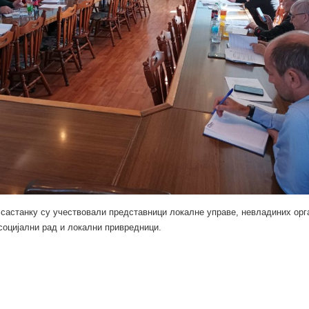
састанку су учествовали представници локалне управе, невладиних орга
социјални рад и локални привредници.