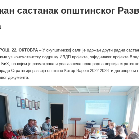
ан састанак општинског Разв
а
РОШ, 22. ОКТОБРА
– У скупштинској сали је одржан други радни саста
тима уз консултантску подршку ИЛДП пројекта, заједничког пројекта Вла
 БиХ, на којем је разматрана и усаглашена прва радна верзија стратешк
зраде Стратегије развоја општине Котор Варош 2022-2028. и договорени 
овог документа.