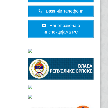
Важнији телефони
Нацрт закона о
инспекцијама РС