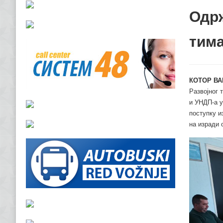
Одрж
тим
КОТОР ВА
Развојног 
и УНДП-а у
поступку и
на изради 