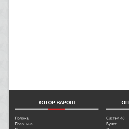
КОТОР ВАРОШ
ОП
Положај
Систем 48
Површина
Буџет