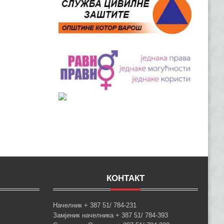
КОНТАКТ
Начелник + 387 51/ 784-231
Замјеник начелника + 387 51/ 784-393