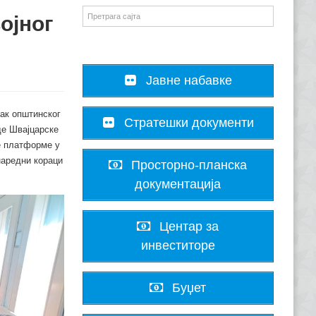
ојног
Јавне набавке
нак општинског
Стратешки документи
де Швајцарске
е платформе у
наредни кораци
Просторно-планска
документација
Центар за
инвеститоре
Буџет