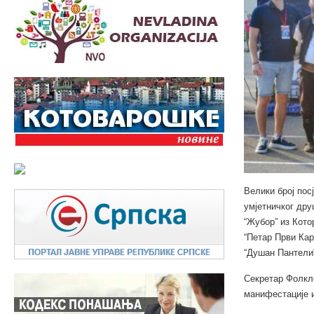
Велики број пос
умјетничког дру
“Жубор” из Кото
“Петар Први Ка
“Душан Пантелић
Секретар Фолкло
манифестације и