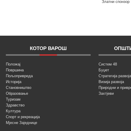
Златни спонзор 
КОТОР ВАРОШ
ОПШТИ
Положај
Систем 48
Површина
Буџет
Пољопривреда
Стратегија разво
Историја
Визија развоја
Становништво
Природни и привр
Образовање
Захтјеви
Туризам
Здравство
Култура
Спорт и рекреација
Мјесне Заједнице