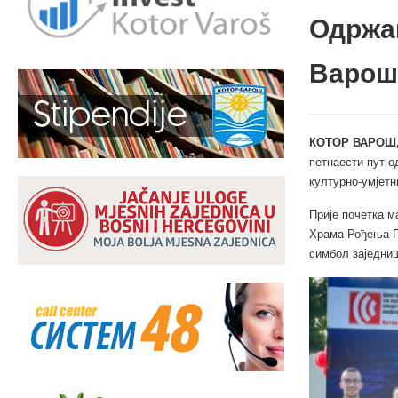
Одржан
Варош
КОТОР ВАРОШ, 
петнаести пут о
културно-умјетн
Прије почетка м
Храма Рођења Пр
симбол заједниш