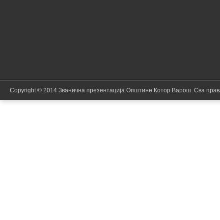
Copyright © 2014 Званична презентација Општине Котор Варош. Сва пра