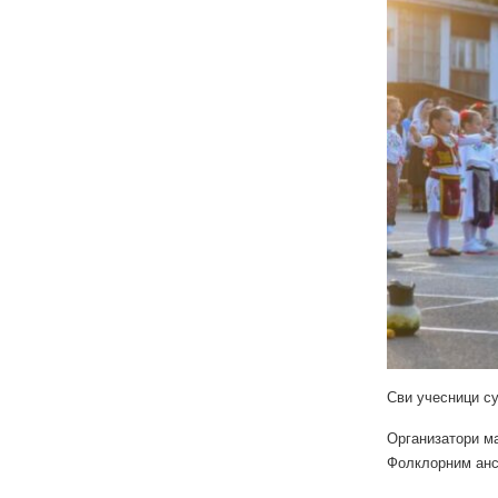
Сви учесници су
Организатори м
Фолклорним анс