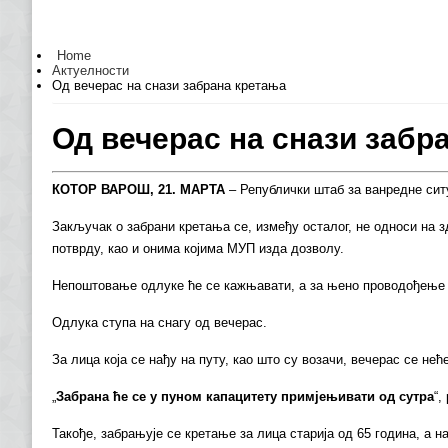
Home
Актуелности
Од вечерас на снази забрана кретања
Од вечерас на снази забр
КОТОР ВАРОШ, 21. МАРТА
– Републички штаб за ванредне ситу
Закључак о забрани кретања се, између осталог, не односи на з
потврду, као и онима којима МУП изда дозволу.
Непоштовање одлуке ће се кажњавати, а за њено проводођење 
Одлука ступа на снагу од вечерас.
За лица која се нађу на путу, као што су возачи, вечерас се н
„
Забрана ће се у пуном капацитету примјењивати од сутра
“,
Такође, забрањује се кретање за лица старија од 65 година, а н