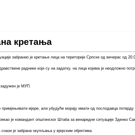
ана кретања
ације забранио је кретање лица на територије Српске од вечерас од 20.00
дравствене раднике који су на задатку, на лица којима је неодложно по
задужен је МУП.
еће примјењивати мјере, али убудуће морају имати од послодавца потврду
 рекао је командант општинског Штаба за венаредне ситуације Зденко Са
а снази је забрана окупљања у вјерским објектима.