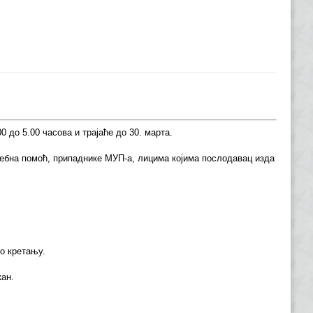
 до 5.00 часова и трајаће до 30. марта.
требна помоћ, припаднике МУП-а, лицима којима послодавац изда
 о кретању.
кан.