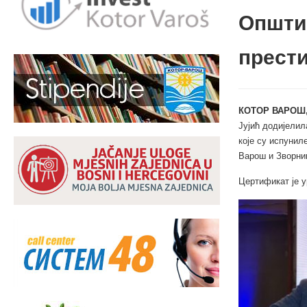
Општи
прест
КОТОР ВАРОШ,
Јујић додијелил
које су испунил
Варош и Зворни
Цертификат је у