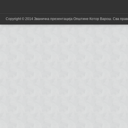
Copyright © 2014 Званична презентација Општине Котор Варош. Сва пра