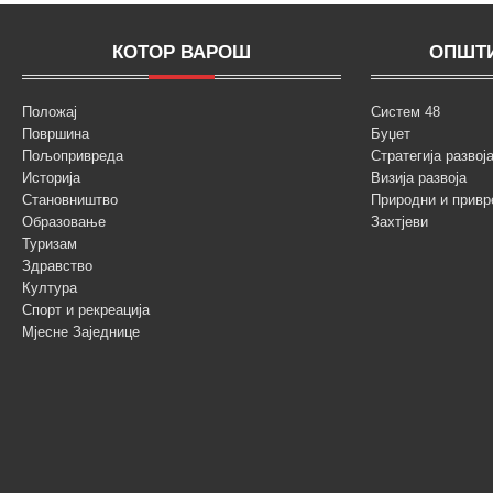
КОТОР ВАРОШ
ОПШТИ
Положај
Систем 48
Површина
Буџет
Пољопривреда
Стратегија разво
Историја
Визија развоја
Становништво
Природни и привр
Образовање
Захтјеви
Туризам
Здравство
Култура
Спорт и рекреација
Мјесне Заједнице