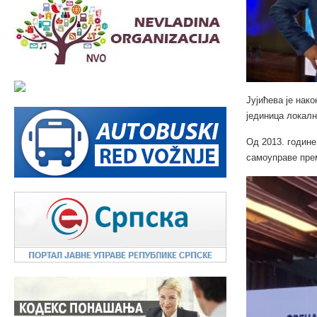
Јујићева је нак
јединица локал
Од 2013. године
самоуправе пре