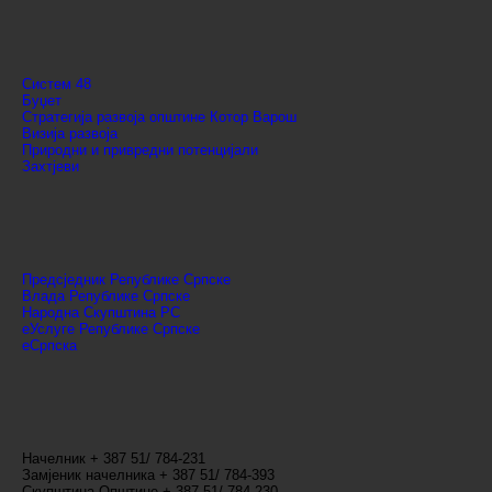
Систем 48
Буџет
Стратегија развоја општине Котор Варош
Визија развоја
Природни и привредни потенцијали
Захтјеви
Предсједник Републике Српске
Влада Републике Српске
Народна Скупштина РС
еУслуге Републике Српске
еСрпска
Начелник + 387 51/ 784-231
Замјеник начелника + 387 51/ 784-393
Скупштина Општине + 387 51/ 784-230