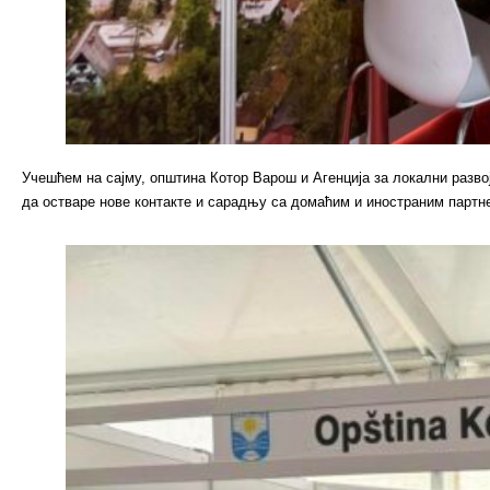
Учешћем на сајму, општина Котор Варош и Агенција за локални развој
да остваре нове контакте и сарадњу са домаћим и иностраним партн