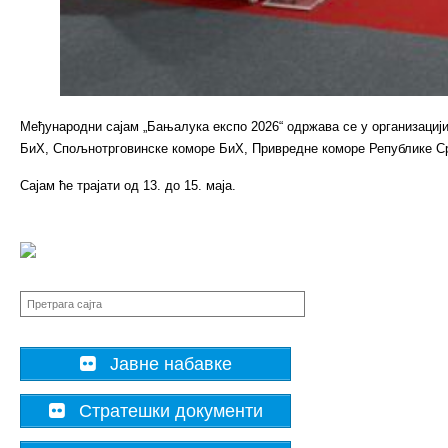
Међународни сајам „Бањалука експо 2026“ одржава се у организациј
БиХ, Спољнотрговинске коморе БиХ, Привредне коморе Републике С
Сајам ће трајати од 13. до 15. маја.
Јавне набавке
Стратешки документи