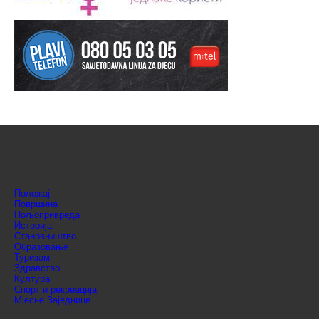
Положај
Површина
Пољопривреда
Историја
Становништво
Образовање
Туризам
Здравство
Култура
Спорт и рекреација
Мјесне Заједнице