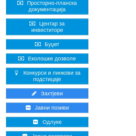
Просторно-планска
документација
Центар за
инвеститоре
Буџет
Еколошке дозволе
Конкурси и линкови за
подстицаје
Захтјеви
Јавни позиви
Одлуке