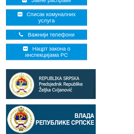
Јавне расправе
Списак комуналних
услуга
Важнији телефони
Нацрт закона о
инспекцијама РС