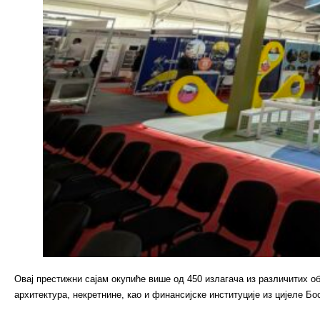
Овај престижни сајам окупиће више од 450 излагача из различитих об
архитектура, некретнине, као и финансијске институције из цијеле Бо