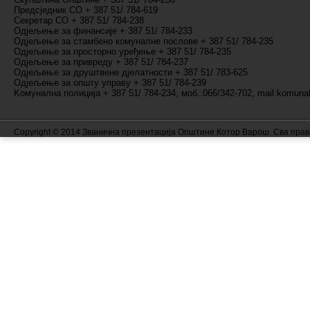
Предсједник СО + 387 51/ 784-619
Секретар СО + 387 51/ 784-238
Одјељење за финансије + 387 51/ 784-233
Одјељење за стамбено комуналне послове + 387 51/ 784-235
Одјељење за просторно уређење + 387 51/ 784-235
Одјељење за привреду + 387 51/ 784-237
Одјељење за друштвене дјелатности + 387 51/ 783-625
Одјељење за општу управу + 387 51/ 784-239
Kомунална полиција + 387 51/ 784-234, моб.:066/342-702, mail:komunal
Copyright © 2014 Званична презентација Општине Котор Варош. Сва пра